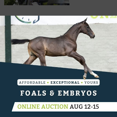
HIPPISCH RECHT
Rob Ehrens: "We moeten in de
achtervolging..."
Op de eerste dag van het EK voor de springruiters in
Rotterdam is TeamNL niet begonnen zoals gehoopt.
Het team staat na de eerste parcours op een
voorlopige negende plaats....
21-08-2019