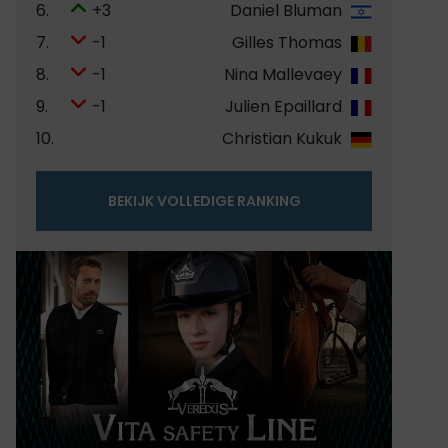
6.
+3
Daniel Bluman
7.
-1
Gilles Thomas
8.
-1
Nina Mallevaey
9.
-1
Julien Epaillard
10.
Christian Kukuk
BEKIJK VOLLEDIGE RANKING