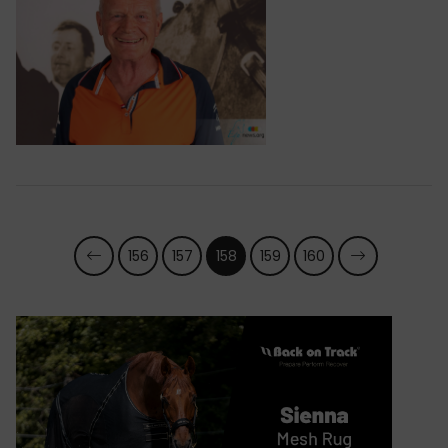
156
157
158
159
160