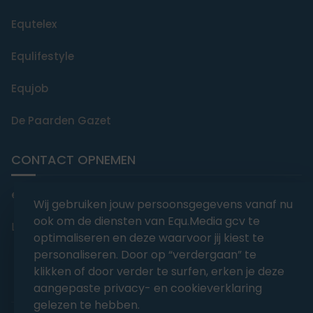
Equtelex
Equlifestyle
Equjob
De Paarden Gazet
CONTACT OPNEMEN
editorial@equmedia.be
Wij gebruiken jouw persoonsgegevens vanaf nu
ook om de diensten van Equ.Media gcv te
Langendamdreef 22 9880 Aalter België
optimaliseren en deze waarvoor jij kiest te
personaliseren. Door op “verdergaan” te
klikken of door verder te surfen, erken je deze
aangepaste privacy- en cookieverklaring
gelezen te hebben.