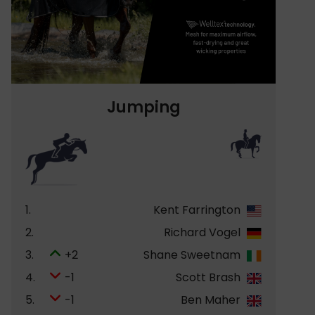
Jumping
1.
Kent Farrington
2.
Richard Vogel
3.
+2
Shane Sweetnam
4.
-1
Scott Brash
5.
-1
Ben Maher