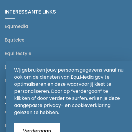
INTERESSANTE LINKS
Equmedia
Equtelex
Equlifestyle
Equjob
Wij gebruiken jouw persoonsgegevens vanaf nu
ook om de diensten van Equ.Media gcv te
De Paarden Gazet
optimaliseren en deze waarvoor jij kiest te
personaliseren. Door op “verdergaan” te
CONTACT OPNEMEN
klikken of door verder te surfen, erken je deze
aangepaste privacy- en cookieverklaring
editorial@equmedia.be
gelezen te hebben.
Langendamdreef 22 9880 Aalter België
Verdergaan