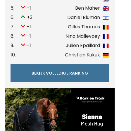
5.
-1
Ben Maher
6.
+3
Daniel Bluman
7.
-1
Gilles Thomas
8.
-1
Nina Mallevaey
9.
-1
Julien Epaillard
10.
Christian Kukuk
BEKIJK VOLLEDIGE RANKING