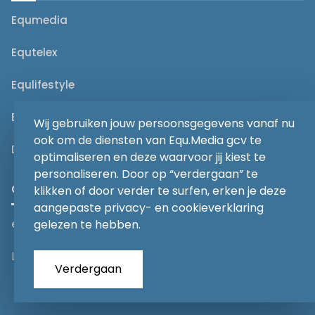
Equmedia
Equtelex
Equlifestyle
Equjob
Wij gebruiken jouw persoonsgegevens vanaf nu
ook om de diensten van Equ.Media gcv te
De Paarden Gazet
optimaliseren en deze waarvoor jij kiest te
personaliseren. Door op “verdergaan” te
CONTACT OPNEMEN
klikken of door verder te surfen, erken je deze
aangepaste privacy- en cookieverklaring
editorial@equmedia.be
gelezen te hebben.
Langendamdreef 22 9880 Aalter België
Verdergaan