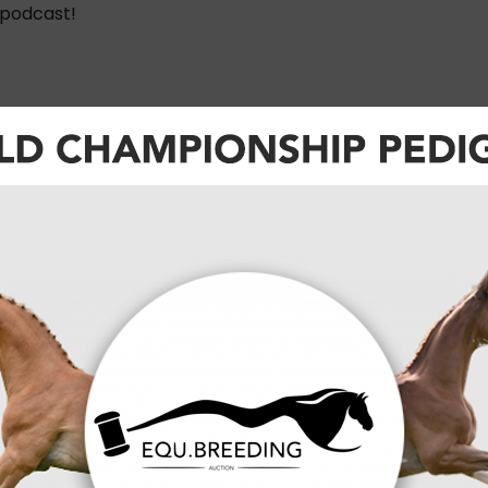
 podcast!
it het
jzonderste"
n oude stal
ernationale
ccessen op de