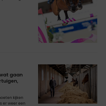
 wat gaan
rtuigen,
moeten kijken
is er weer een