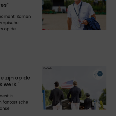
ces"
t moment. Samen
lympische
 op de...
te zijn op de
k werk."
est is
n fantastische
aanse