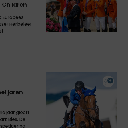
 Children
rk Europees
tse! Herbeleef
e!
el jaren
e jaar gloort
art Bles. De
petitiering