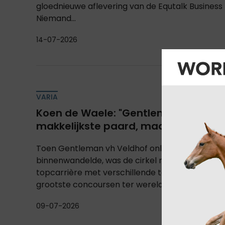
gloednieuwe aflevering van de Equtalk Business
Niemand...
14-07-2026
VARIA
Koen de Waele: "Gentleman was noo
makkelijkste paard, maar wel het bi
Toen Gentleman vh Veldhof onlangs opnieuw zij
binnenwandelde, was de cirkel rond. Na een int
topcarrière met verschillende topruiters en su
grootste concoursen ter wereld is...
09-07-2026