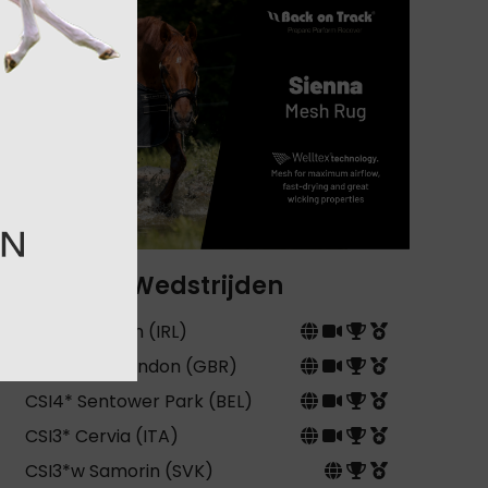
Wedstrijden
CSIO5* Dublin (IRL)
CSI5* GCT London (GBR)
CSI4* Sentower Park (BEL)
CSI3* Cervia (ITA)
CSI3*w Samorin (SVK)