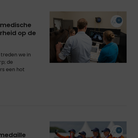
an medische
rheid op de
treden we in
rp; de
rs een hot
 medaille