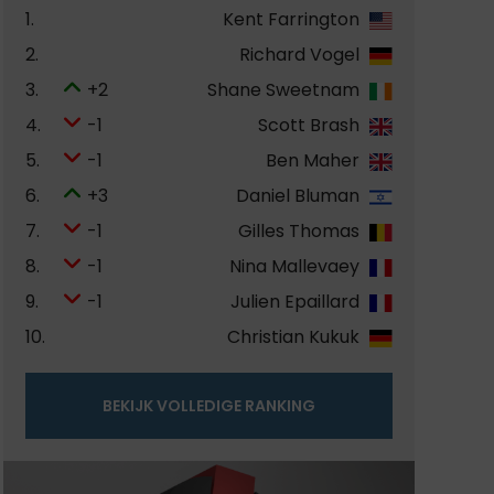
1.
Kent Farrington
2.
Richard Vogel
3.
+2
Shane Sweetnam
4.
-1
Scott Brash
5.
-1
Ben Maher
6.
+3
Daniel Bluman
7.
-1
Gilles Thomas
8.
-1
Nina Mallevaey
9.
-1
Julien Epaillard
10.
Christian Kukuk
BEKIJK VOLLEDIGE RANKING