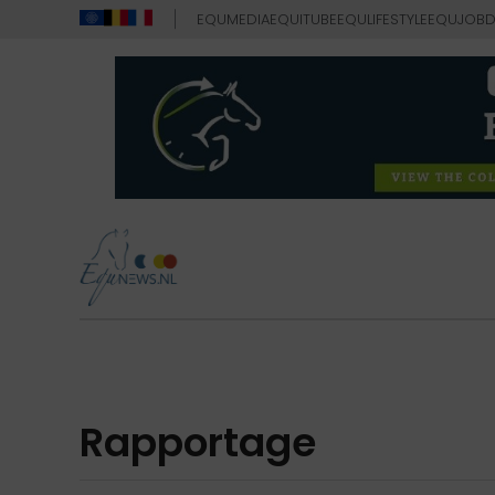
EQUMEDIA
EQUITUBE
EQULIFESTYLE
EQUJOB
D
Rapportage