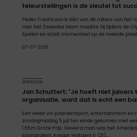
teleurstellingen is de sleutel tot suc
Peder Fredricson is één van dé ruiters van he
met het Zweedse team maakte hij tijdens de O
Spelen en staat momenteel op de tweede plaats
07-07-2026
SPRINGEN
Jan Schuttert: "Je hoeft niet jaloers 
organisatie, want dat is echt een ba
Een week vol paardensport, entertainment en fe
zondagmiddag 5 juli ten einde gekomen met ee
1.55m Grote Prijs. Gevierd man was het Amerik
springtalent Ansgar Holtgers jr (21),...