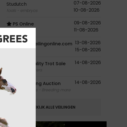
07-08-2026
Studutch
10-08-2026
foals - embryos
09-08-2026
PS Online
11-08-2026
foals
13-08-2026
Paardenveilingonline.com
15-08-2026
foals
14-08-2026
Ruislé Quality Trot Sale
foals - youngsters
14-08-2026
Equbreeding Auction
foals - embryos - Breeding mare
BEKIJK ALLE VEILINGEN