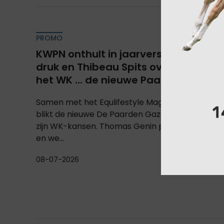
PROMO
KWPN onthult in jaarverslag een sec
druk en Thibeau Spits over de kansen
het WK ... de nieuwe Paarden Gazet!
Samen met het Equlifestyle Magazine, by Equbr
blikt de nieuwe De Paarden Gazet metThibeau S
zijn WK-kansen. Thomas Genin praat over zijn 
en we...
08-07-2026