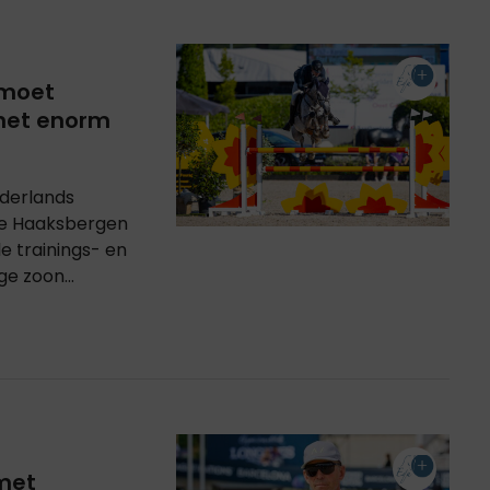
 moet
 het enorm
derlands
tse Haaksbergen
e trainings- en
ge zoon...
met