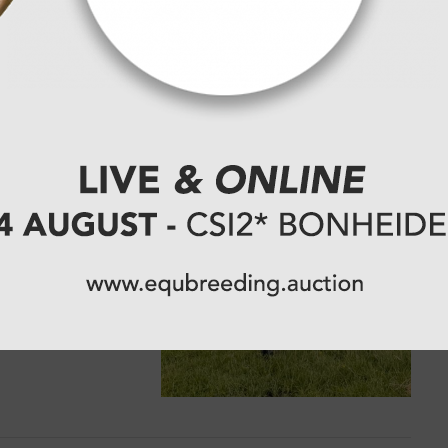
tor onder
 richting
eeding.auction,
pits vooruit op
weg naar de top