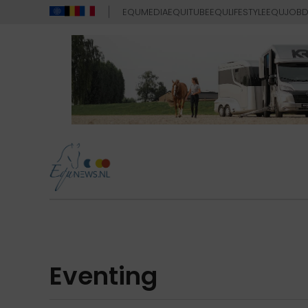
EQUMEDIA
EQUITUBE
EQULIFESTYLE
EQUJOB
D
Eventing