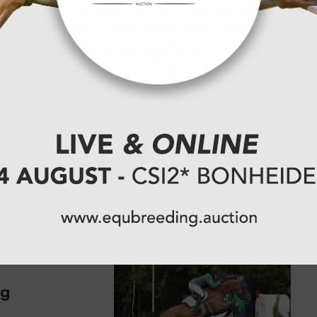
 Kampioene
ng