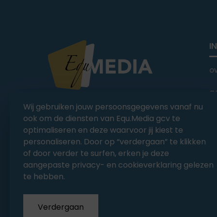
I
o
a
You Ride it We Write it,
Wij gebruiken jouw persoonsgegevens vanaf nu
Equestrian news
C
ook om de diensten van Equ.Media gcv te
optimaliseren en deze waarvoor jij kiest te
personaliseren. Door op “verdergaan” te klikken
of door verder te surfen, erken je deze
aangepaste privacy- en cookieverklaring gelezen
te hebben.
Verdergaan