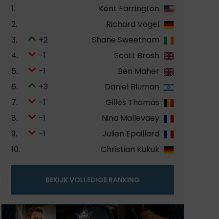
1.
Kent Farrington
2.
Richard Vogel
3.
+2
Shane Sweetnam
4.
-1
Scott Brash
5.
-1
Ben Maher
6.
+3
Daniel Bluman
7.
-1
Gilles Thomas
8.
-1
Nina Mallevaey
9.
-1
Julien Epaillard
10.
Christian Kukuk
BEKIJK VOLLEDIGE RANKING