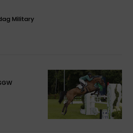
dag Military
 SGW