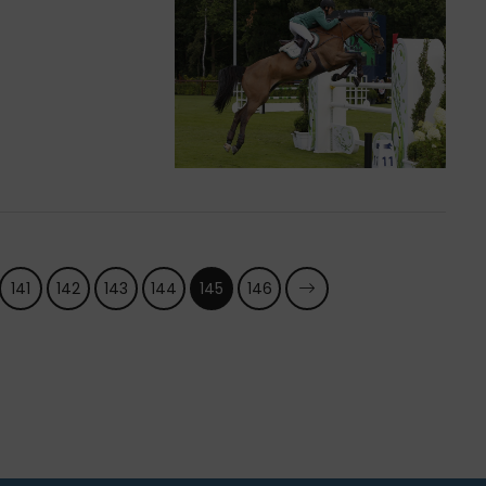
141
142
143
144
145
146