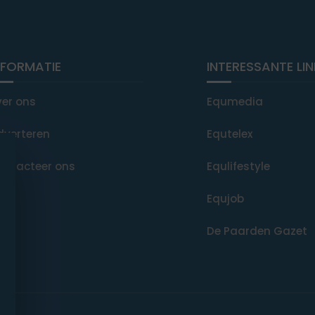
NFORMATIE
INTERESSANTE LI
ver ons
Equmedia
dverteren
Equtelex
ontacteer ons
Equlifestyle
Equjob
De Paarden Gazet