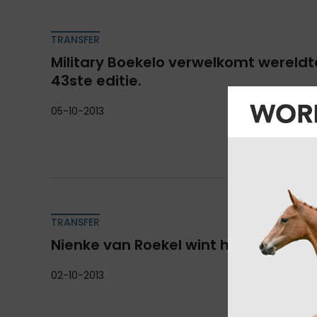
TRANSFER
Military Boekelo verwelkomt wereldt
43ste editie.
05-10-2013
TRANSFER
Nienke van Roekel wint het Bollert B
02-10-2013