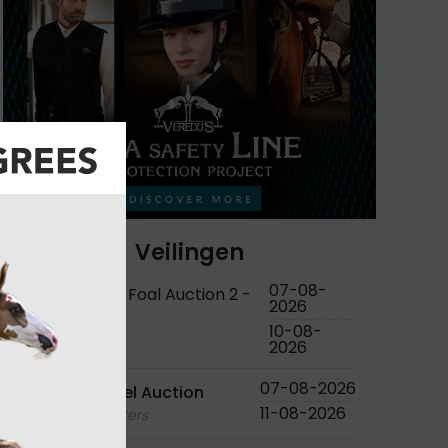
Veilingen
07-08-
KWPN Online Foal Auction 2 -
2026
2026
10-08-
foals
2026
07-08-2026
Bjorn Nagel Auction
11-08-2026
foals - youngsters