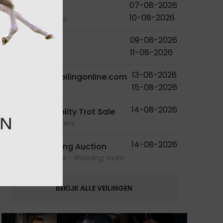
07-08-2026
Studutch
10-08-2026
foals - embryos
09-08-2026
PS Online
11-08-2026
foals
13-08-2026
Paardenveilingonline.com
15-08-2026
foals
14-08-2026
Ruislé Quality Trot Sale
foals - youngsters
14-08-2026
Equbreeding Auction
foals - embryos - Breeding mare
BEKIJK ALLE VEILINGEN