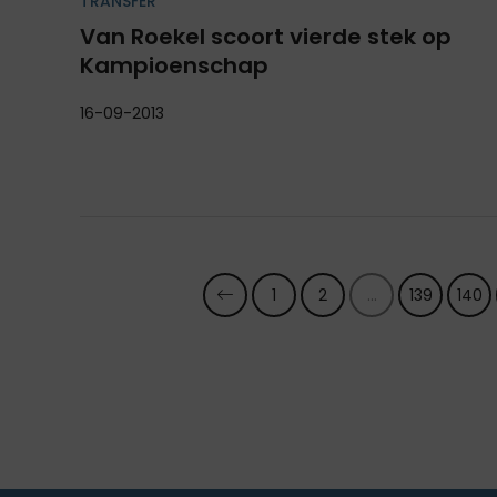
TRANSFER
Van Roekel scoort vierde stek op
Kampioenschap
16-09-2013
1
2
...
139
140