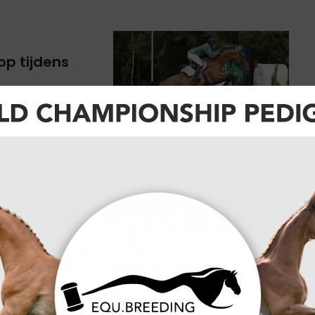
op tijdens
rons 2013