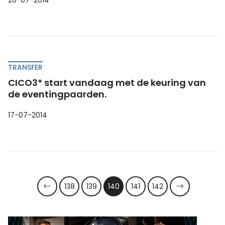
TRANSFER
CICO3* start vandaag met de keuring van
de eventingpaarden.
17-07-2014
138
139
140
141
142