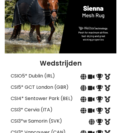
Wedstrijden
CSIO5* Dublin (IRL)
CSI5* GCT London (GBR)
CSI4* Sentower Park (BEL)
CSI3* Cervia (ITA)
CSI3*w Samorin (SVK)
CSI3* Vancouver (CAN)