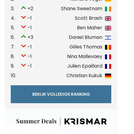
3.
+2
Shane Sweetnam
4.
-1
Scott Brash
5.
-1
Ben Maher
6.
+3
Daniel Bluman
7.
-1
Gilles Thomas
8.
-1
Nina Mallevaey
9.
-1
Julien Epaillard
10.
Christian Kukuk
BEKIJK VOLLEDIGE RANKING