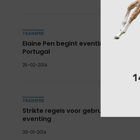
TRANSFER
Elaine Pen begint eventing seizoen m
Portugal
25-02-2014
TRANSFER
Strikte regels voor gebruik helmcame
eventing
30-01-2014