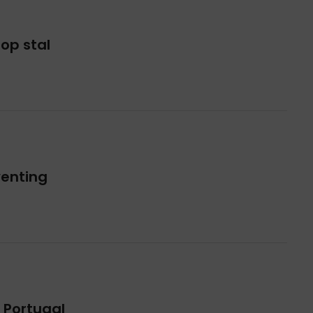
 op stal
venting
 Portugal