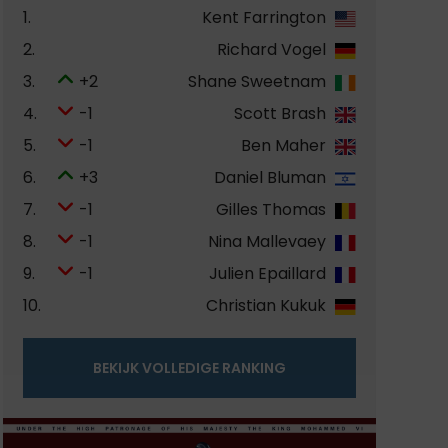
1.
Kent Farrington
2.
Richard Vogel
3.
+2
Shane Sweetnam
4.
-1
Scott Brash
5.
-1
Ben Maher
6.
+3
Daniel Bluman
7.
-1
Gilles Thomas
8.
-1
Nina Mallevaey
9.
-1
Julien Epaillard
10.
Christian Kukuk
BEKIJK VOLLEDIGE RANKING