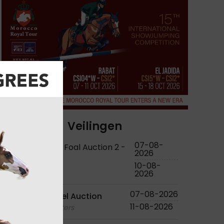
Veilingen
07-08-
KWPN Online Foal Auction 2 -
2026
2026
10-08-
foals
2026
07-08-2026
Bjorn Nagel Auction
11-08-2026
foals - youngsters