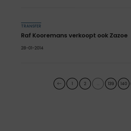
TRANSFER
Raf Kooremans verkoopt ook Zazoe
28-01-2014
1
2
...
139
140