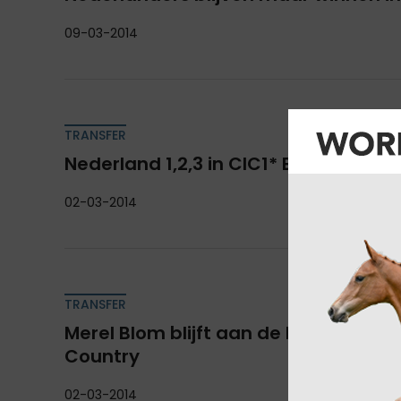
09-03-2014
TRANSFER
Nederland 1,2,3 in CIC1* Barroca d'Al
02-03-2014
TRANSFER
Merel Blom blijft aan de leiding na d
Country
02-03-2014