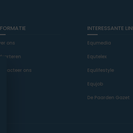
NFORMATIE
INTERESSANTE LI
ver ons
Equmedia
dverteren
Equtelex
ontacteer ons
Equlifestyle
Equjob
De Paarden Gazet