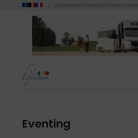
EQUMEDIA
EQUITUBE
EQULIFESTYLE
EQUJOB
D
Eventing