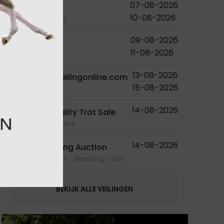
07-08-2026
Studutch
10-08-2026
foals - embryos
09-08-2026
PS Online
11-08-2026
foals
13-08-2026
Paardenveilingonline.com
15-08-2026
foals
14-08-2026
Ruislé Quality Trot Sale
foals - youngsters
14-08-2026
Equbreeding Auction
foals - embryos - Breeding mare
BEKIJK ALLE VEILINGEN