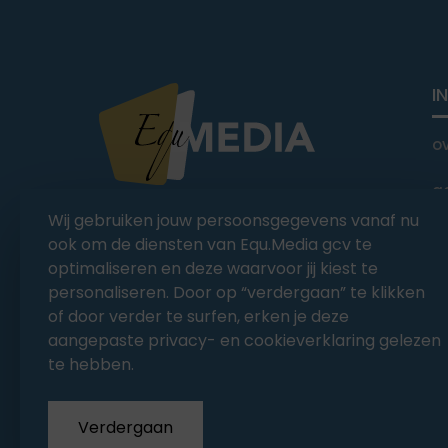
I
o
a
You Ride it We Write it,
Wij gebruiken jouw persoonsgegevens vanaf nu
Equestrian news
C
ook om de diensten van Equ.Media gcv te
optimaliseren en deze waarvoor jij kiest te
personaliseren. Door op “verdergaan” te klikken
of door verder te surfen, erken je deze
aangepaste privacy- en cookieverklaring gelezen
te hebben.
Verdergaan