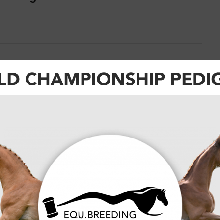
va
e Cross