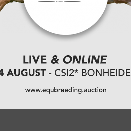
et winst in
ra's bij