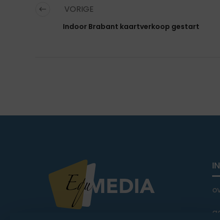
VORIGE
Indoor Brabant kaartverkoop gestart
I
o
a