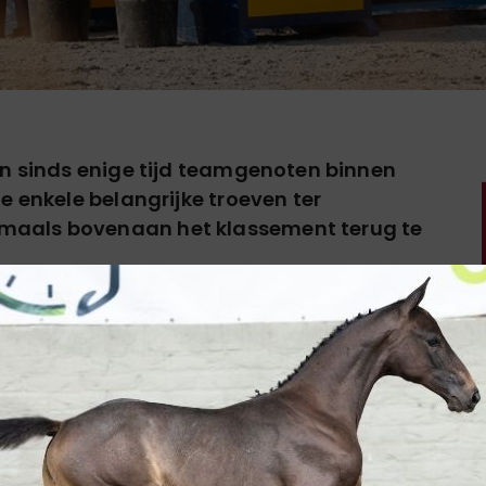
ijn sinds enige tijd teamgenoten binnen
oe enkele belangrijke troeven ter
rmaals bovenaan het klassement terug te
we paarden kocht én dat één van hun paarden een
 het zadel. Naila van't Merelsnest is één van hen.
E en Jugendnixe van't Merelsnest (Mr. Blue).
en door de Belg Viktor Daem.