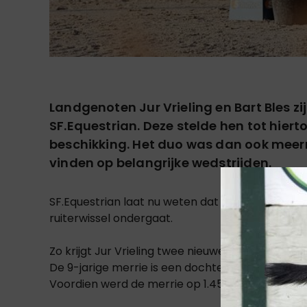
Landgenoten Jur Vrieling en Bart Bles z
SF.Equestrian. Deze stelde hen tot hiert
beschikking. Het duo was dan ook mee
vinden op belangrijke wedstrijden.
SF.Equestrian laat nu weten dat het twee nieu
ruiterwissel ondergaat.
Zo krijgt Jur Vrieling twee nieuwe paarden onder
De 9-jarige merrie is een dochter van Kannan GF
Voordien werd de merrie op 1.45m niveau gered