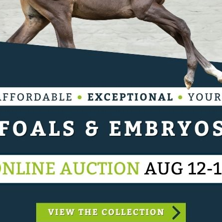
r Jur Vrieling. De nakomeling van Lyjanero en B-
 naar SF.Equestrian. De 7-jarige merrie was actief
we troef. Oslo ter Leydonck vervoegt zo zijn team