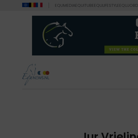
EQUMEDIA
EQUITUBE
EQULIFESTYLE
EQUJOB
D
Jur Vriel