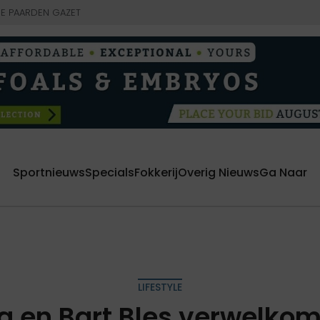
E PAARDEN GAZET
Sportnieuws
Specials
Fokkerij
Overig Nieuws
Ga Naar
LIFESTYLE
ing en Bart Bles verwelko