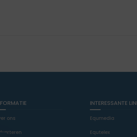
NFORMATIE
INTERESSANTE LI
ver ons
Equmedia
dverteren
Equtelex