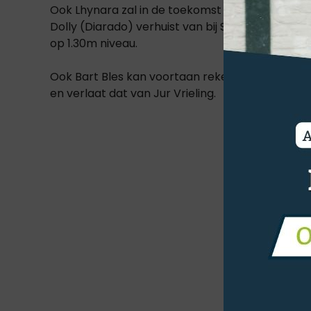
Ook Lhynara zal in de toekomst te zien zijn onde
Dolly (Diarado) verhuist van bij Suzanne Tepper
op 1.30m niveau.
Ook Bart Bles kan voortaan rekenen op een nieu
en verlaat dat van Jur Vrieling.