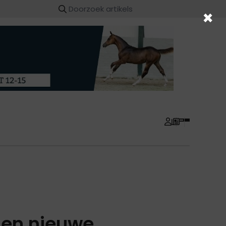
×
men nieuwe