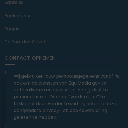
Equtelex
Equlifestyle
Equjob
De Paarden Gazet
CONTACT OPNEMEN
editorial@equmedia.be
Wij gebruiken jouw persoonsgegevens vanaf nu
ook om de diensten van Equ.Media gcv te
Langendamdreef 22 9880 Aalter België
optimaliseren en deze waarvoor jij kiest te
personaliseren. Door op “verdergaan” te
klikken of door verder te surfen, erken je deze
aangepaste privacy- en cookieverklaring
gelezen te hebben.
abonnementsvoorwaarden
Privacy