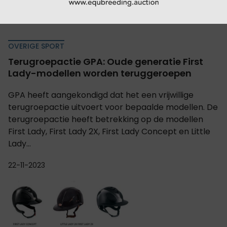
OVERIGE SPORT
Terugroepactie GPA: Oude generatie First
Lady-modellen worden teruggeroepen
GPA heeft aangekondigd dat het een vrijwillige
terugroepactie uitvoert voor bepaalde modellen. De
terugroepactie heeft betrekking op de modellen
First Lady, First Lady 2X, First Lady Concept en Little
Lady...
22-11-2023