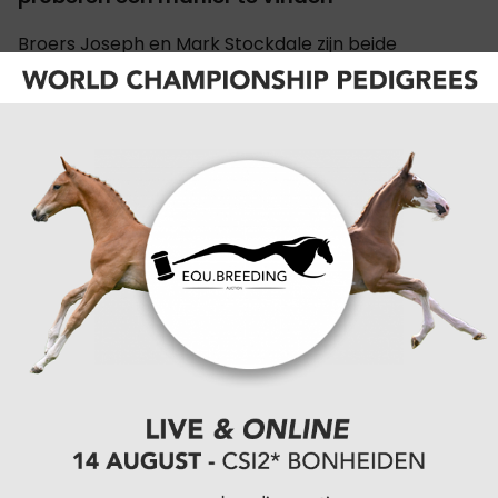
Broers Joseph en Mark Stockdale zijn beide
opkomende sterren in hun respectievelijke sporten
- Joseph in de springsport en Mark in het spelen van
golf. Ze hebben een ongelooflijke sportieve...
21-02-2024