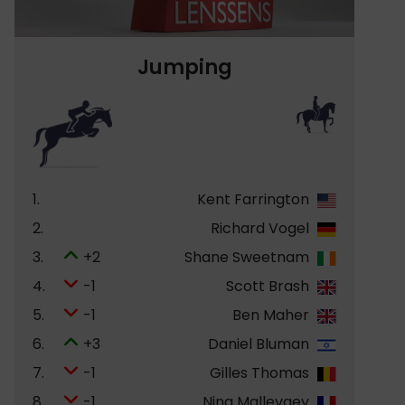
Jumping
1.
Kent Farrington
2.
Richard Vogel
3.
+2
Shane Sweetnam
4.
-1
Scott Brash
5.
-1
Ben Maher
6.
+3
Daniel Bluman
7.
-1
Gilles Thomas
8.
-1
Nina Mallevaey