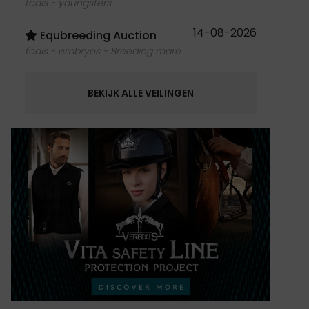
foals - youngsters
14-08-2026
Equbreeding Auction
foals - embryos - Breeding mare
BEKIJK ALLE VEILINGEN