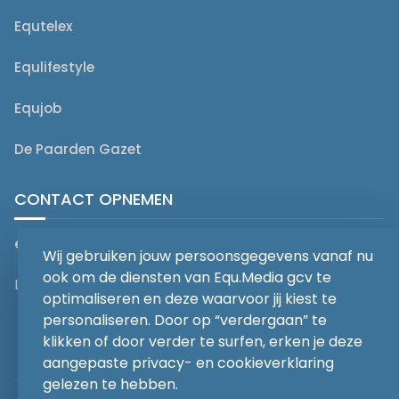
Equtelex
Equlifestyle
Equjob
De Paarden Gazet
CONTACT OPNEMEN
editorial@equmedia.be
Wij gebruiken jouw persoonsgegevens vanaf nu
ook om de diensten van Equ.Media gcv te
Langendamdreef 22 9880 Aalter België
optimaliseren en deze waarvoor jij kiest te
personaliseren. Door op “verdergaan” te
klikken of door verder te surfen, erken je deze
aangepaste privacy- en cookieverklaring
gelezen te hebben.