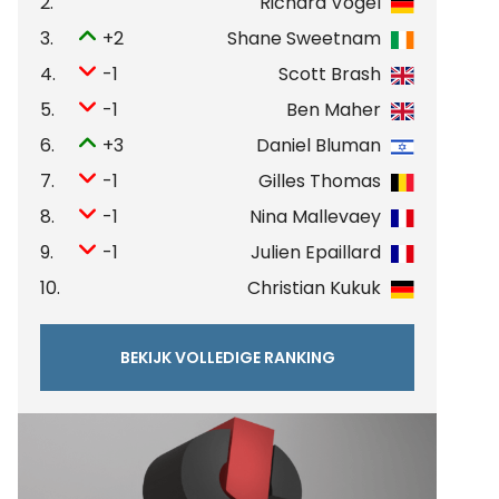
2.
Richard Vogel
3.
+2
Shane Sweetnam
4.
-1
Scott Brash
5.
-1
Ben Maher
6.
+3
Daniel Bluman
7.
-1
Gilles Thomas
8.
-1
Nina Mallevaey
9.
-1
Julien Epaillard
10.
Christian Kukuk
BEKIJK VOLLEDIGE RANKING