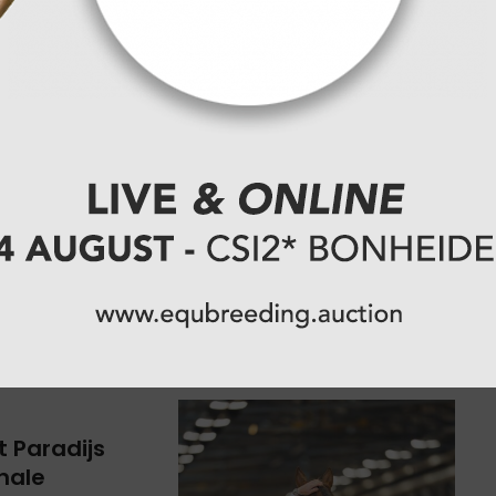
erdeel FEI
de vandaag
"
ping
rington. Nadat
ulayna, sprong
 Paradijs
inale