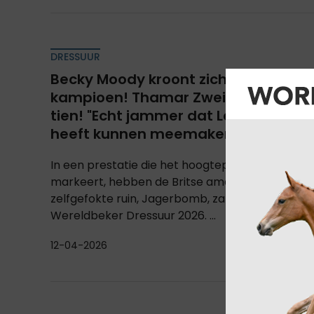
DRESSUUR
Becky Moody kroont zich Wereldbeke
kampioen! Thamar Zweistra schittert
tien! "Echt jammer dat Leunus Van Lie
heeft kunnen meemaken..."
In een prestatie die het hoogtepunt van haar ca
markeert, hebben de Britse amazone Becky Mo
zelfgefokte ruin, Jagerbomb, zaterdag de titel v
Wereldbeker Dressuur 2026. ...
12-04-2026