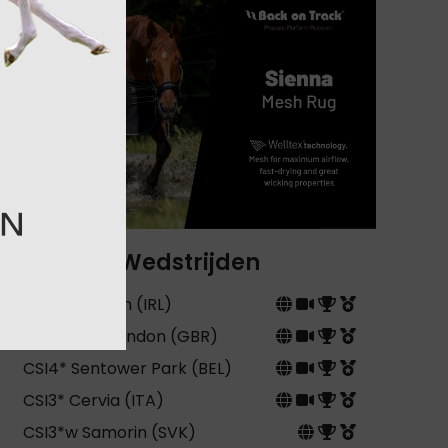
Wedstrijden
CSIO5* Dublin (IRL)
CSI5* GCT London (GBR)
CSI4* Sentower Park (BEL)
CSI3* Cervia (ITA)
CSI3*w Samorin (SVK)