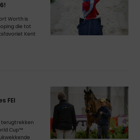
6!
ort Worth is
noping die tot
ksfavoriet Kent
es FEI
n terugtrekken
orld Cup™
ndrukwekkende