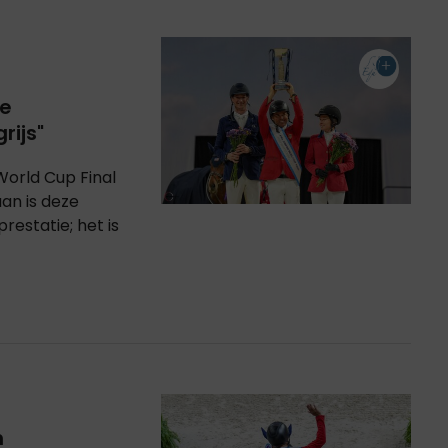
de
rijs"
World Cup Final
an is deze
estatie; het is
h