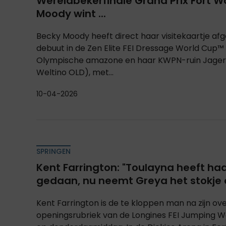
Wereldbekerfinale Grand Prix Fort W
Moody wint ...
Becky Moody heeft direct haar visitekaartje afg
debuut in de Zen Elite FEI Dressage World Cup™ 
Olympische amazone en haar KWPN-ruin Jage
Weltino OLD), met...
10-04-2026
SPRINGEN
Kent Farrington: "Toulayna heeft ha
gedaan, nu neemt Greya het stokje 
Kent Farrington is de te kloppen man na zijn ove
openingsrubriek van de Longines FEI Jumping W