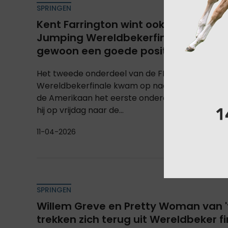
SPRINGEN
Kent Farrington wint ook tweede ond
Jumping Wereldbekerfinale! "Ik wil
gewoon een goede positie behalen...
Het tweede onderdeel van de FEI Longines Jum
Wereldbekerfinale kwam op naam van Kent Far
de Amerikaan het eerste onderdeel won met To
hij op vrijdag naar de...
11-04-2026
SPRINGEN
Willem Greve en Pretty Woman van 't
trekken zich terug uit Wereldbeker f