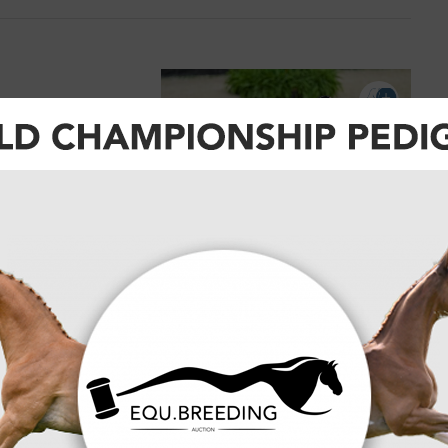
rfinale
 in top
re dit niet
rrière
ody en haar
eroverd bij de