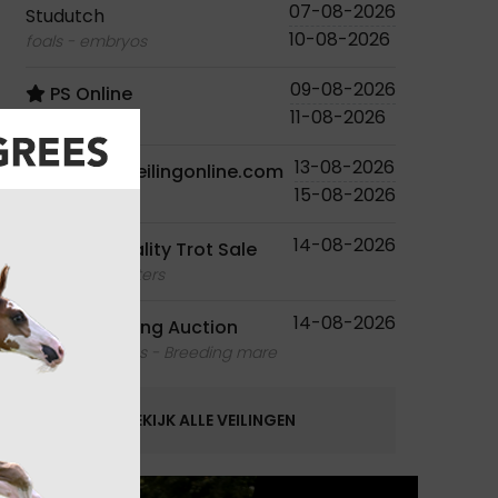
07-08-2026
Studutch
10-08-2026
foals - embryos
09-08-2026
PS Online
11-08-2026
foals
13-08-2026
Paardenveilingonline.com
15-08-2026
foals
14-08-2026
Ruislé Quality Trot Sale
foals - youngsters
14-08-2026
Equbreeding Auction
foals - embryos - Breeding mare
BEKIJK ALLE VEILINGEN