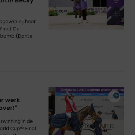
orth! Becky
egeven bij haar
Final. De
rbomb (Dante
ar werk
over!"
rwinning in de
orld Cup™ Final