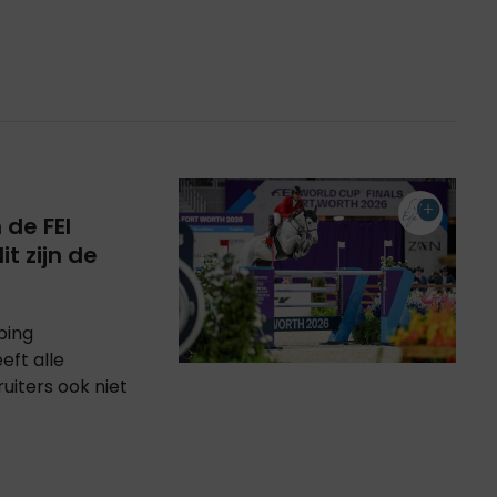
de FEI
t zijn de
ping
eft alle
iters ook niet