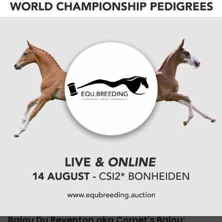
De Amerikaanse amazone Lauren Hough laat op
haar social media weten dat de operatie aan haar
schouder goed verlopen is.
07-06-2020
WERLEDBEKER MANCHES
Balou Du Reventon aka Cornet's Balou: