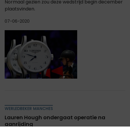
Normaal gezien zou deze wedstrijd begin december
plaatsvinden.
07-06-2020
WERLEDBEKER MANCHES
Lauren Hough ondergaat operatie na
aanrijding