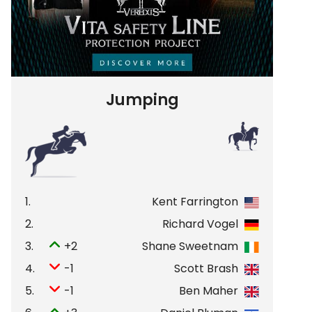
Jumping
1.
Kent Farrington
2.
Richard Vogel
3.
+2
Shane Sweetnam
4.
-1
Scott Brash
5.
-1
Ben Maher