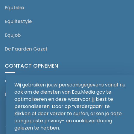
Equtelex
Equlifestyle
Equjob
De Paarden Gazet
CONTACT OPNEMEN
editorial@equmedia.be
Wij gebruiken jouw persoonsgegevens vanaf nu
ook om de diensten van Equ.Media gcv te
Langendamdreef 22 9880 Aalter België
optimaliseren en deze waarvoor jij kiest te
personaliseren. Door op “verdergaan” te
klikken of door verder te surfen, erken je deze
aangepaste privacy- en cookieverklaring
gelezen te hebben.