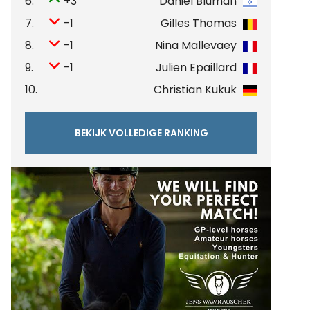
6.
+3
Daniel Bluman
7.
-1
Gilles Thomas
8.
-1
Nina Mallevaey
9.
-1
Julien Epaillard
10.
Christian Kukuk
BEKIJK VOLLEDIGE RANKING