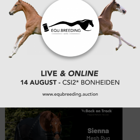
4.
-1
Scott Brash
5.
-1
Ben Maher
6.
+3
Daniel Bluman
7.
-1
Gilles Thomas
8.
-1
Nina Mallevaey
9.
-1
Julien Epaillard
10.
Christian Kukuk
BEKIJK VOLLEDIGE RANKING