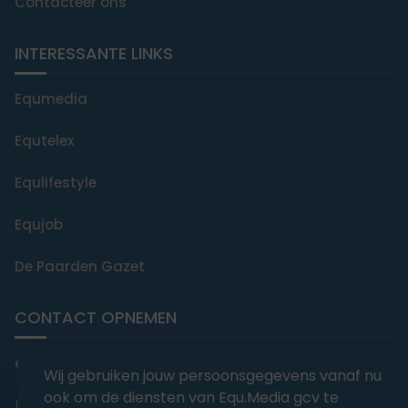
Contacteer ons
INTERESSANTE LINKS
Equmedia
Equtelex
Equlifestyle
Equjob
De Paarden Gazet
CONTACT OPNEMEN
editorial@equmedia.be
Wij gebruiken jouw persoonsgegevens vanaf nu
ook om de diensten van Equ.Media gcv te
Langendamdreef 22 9880 Aalter België