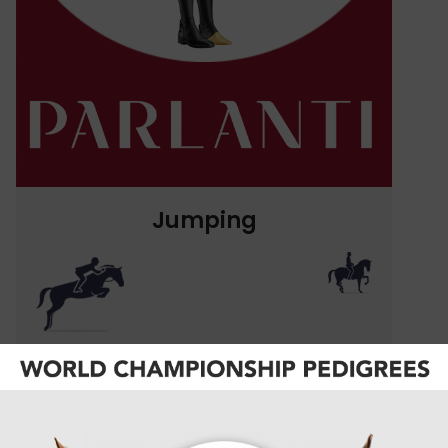
Jumping
1.
Kent Farrington
2.
Richard Vogel
3.
+2
Shane Sweetnam