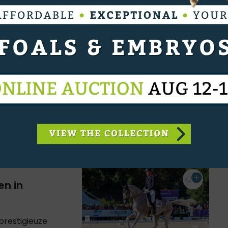
 van
en!
jke kleur, maar
p hij over een
ent, of beter
en in
prestigieuze