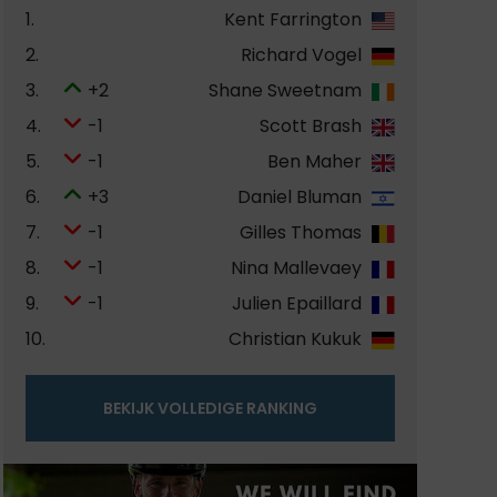
1.
Kent Farrington
2.
Richard Vogel
3.
+2
Shane Sweetnam
4.
-1
Scott Brash
5.
-1
Ben Maher
6.
+3
Daniel Bluman
7.
-1
Gilles Thomas
8.
-1
Nina Mallevaey
9.
-1
Julien Epaillard
10.
Christian Kukuk
BEKIJK VOLLEDIGE RANKING