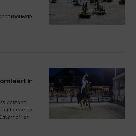
k onderbouwde
omfeert in
ass bestond
nter)nationale
 Osterhoff en