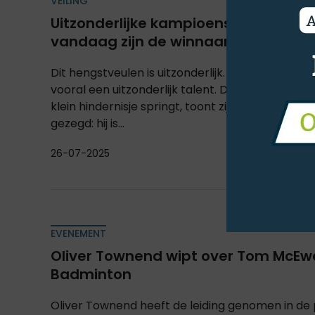
VEILING
Uitzonderlijke kampioensbloedlijnen
vandaag zijn de winnaars van morg
Dit hengstveulen is uitzonderlijk. Een uitzonderli
vooral een uitzonderlijk talent. De manier waaro
klein hindernisje springt, toont zijn natuurlijk tal
gezegd: hij is...
26-07-2025
EVENEMENT
Oliver Townend wipt over Tom McEw
Badminton
Oliver Townend heeft de leiding genomen in de 