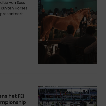
ditie van Suus
s Kuyten Horses
r presenteert
ns het FEI
ampionship