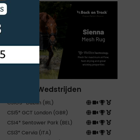
Wedstrijden
CSIO5* Dublin (IRL)
CSI5* GCT London (GBR)
CSI4* Sentower Park (BEL)
CSI3* Cervia (ITA)