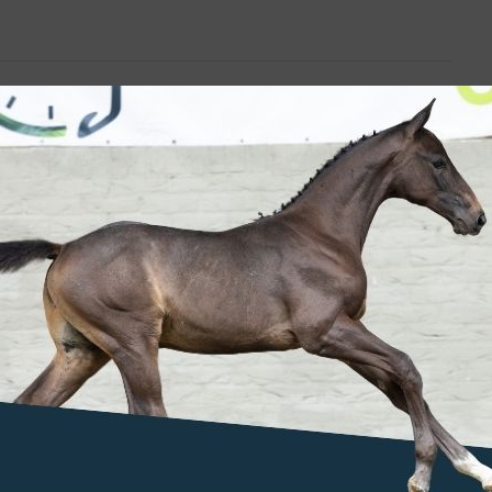
!
de Riders Cup
ondere
nternational,
schap samen...