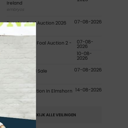
Ireland
embryos
07-08-2026
Dronten Foal Auction 2026
foals
07-08-
KWPN Online Foal Auction 2 -
2026
2026
10-08-
foals
2026
07-08-2026
RDS Elite Foal Sale
foals
14-08-2026
Elite Foal Auction In Elmshorn
foals
BEKIJK ALLE VEILINGEN