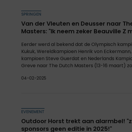
SPRINGEN
Van der Vleuten en Deusser naar Th
Masters: "Ik neem zeker Beauville Z 
Eerder werd al bekend dat de Olympisch kampi
Kukuk, Wereldkampioen Henrik von Eckermann,
kampioen Steve Guerdat en Nederlands Kampi
Greve naar The Dutch Masters (13-16 maart) zou
04-02-2025
EVENEMENT
Outdoor Horst trekt aan alarmbel! "
sponsors geen editie in 2025!"