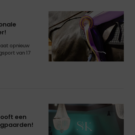
ionale
er!
staat opnieuw
ngsport van 17
looft een
ingpaarden!