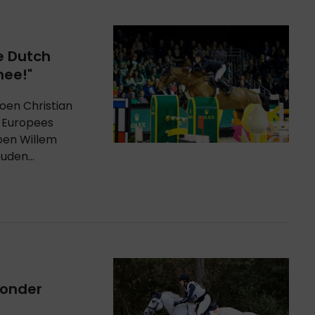
e Dutch
mee!"
oen Christian
 Europees
oen Willem
den...
zonder