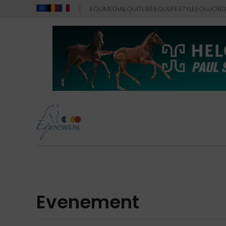
EQUMEDIA
EQUITUBE
EQULIFESTYLE
EQUJOB
D
Evenement