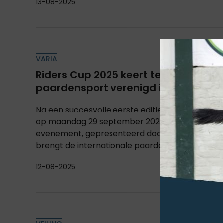
13-08-2025
VARIA
Riders Cup 2025 keert terug: Golf en
paardensport verenigd in Geijsteren
Na een succesvolle eerste editie in 2024 keert 
op maandag 29 september 2025 terug. Dit bijz
evenement, gepresenteerd door Horse Service I
brengt de internationale paardensportgemeen
12-08-2025