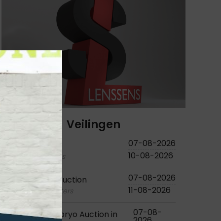
Veilingen
07-08-2026
Studutch
10-08-2026
foals - embryos
07-08-2026
Bjorn Nagel Auction
11-08-2026
foals - youngsters
07-08-
Flanders Embryo Auction in
2026