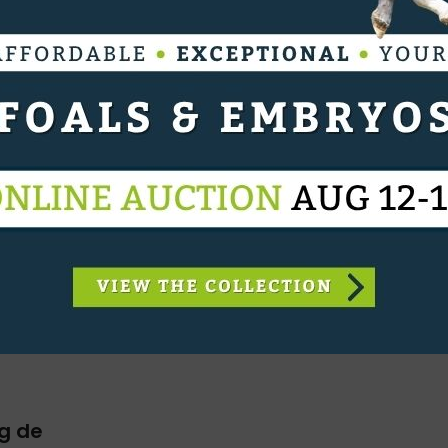
r de
k tijdens
ig de