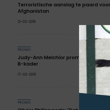
Terroristische aanslag te paard voo
Afghanistan
21-03-2015
PROMO
Judy-Ann Melchior promoveert naar
B-kader
17-03-2015
PROMO