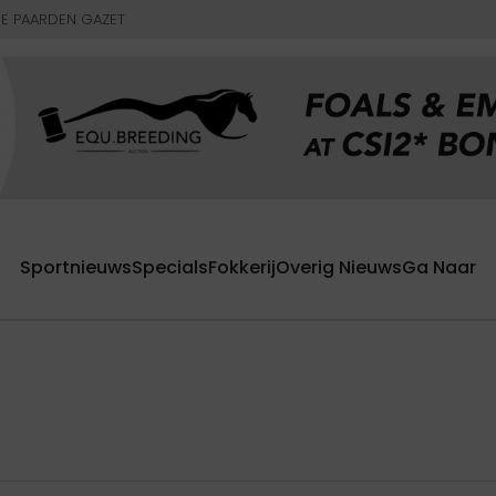
E PAARDEN GAZET
Sportnieuws
Specials
Fokkerij
Overig Nieuws
Ga Naar