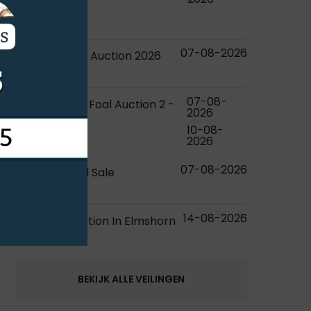
Ireland
embryos
07-08-2026
Dronten Foal Auction 2026
foals
07-08-
KWPN Online Foal Auction 2 -
2026
2026
10-08-
foals
2026
07-08-2026
RDS Elite Foal Sale
foals
14-08-2026
Elite Foal Auction In Elmshorn
foals
BEKIJK ALLE VEILINGEN