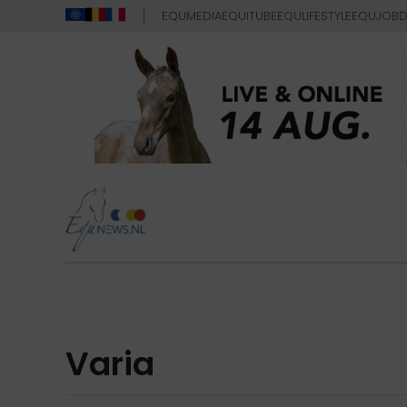
EQUMEDIA
EQUITUBE
EQULIFESTYLE
EQUJOB
D
Varia