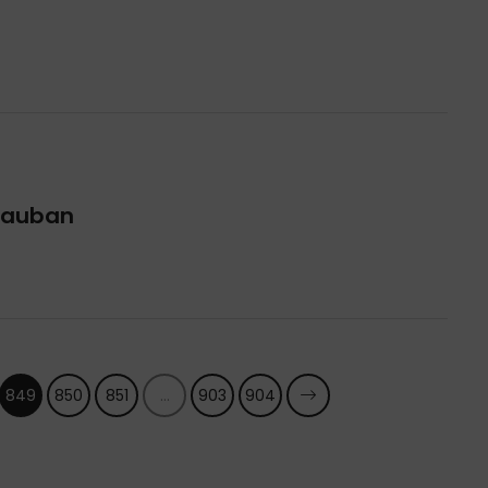
Vidauban
849
850
851
...
903
904