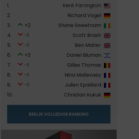
1.
Kent Farrington
2.
Richard Vogel
3.
+2
Shane Sweetnam
4.
-1
Scott Brash
5.
-1
Ben Maher
6.
+3
Daniel Bluman
7.
-1
Gilles Thomas
8.
-1
Nina Mallevaey
9.
-1
Julien Epaillard
10.
Christian Kukuk
BEKIJK VOLLEDIGE RANKING