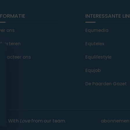
NFORMATIE
INTERESSANTE LI
ver ons
Equmedia
dverteren
Equtelex
ontacteer ons
Equlifestyle
Equjob
De Paarden Gazet
rved. With
Love
from our team.
abonnemen