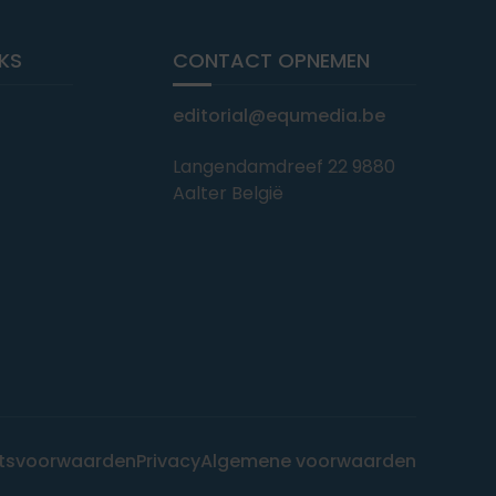
NKS
CONTACT OPNEMEN
editorial@equmedia.be
Langendamdreef 22 9880
Aalter België
tsvoorwaarden
Privacy
Algemene voorwaarden