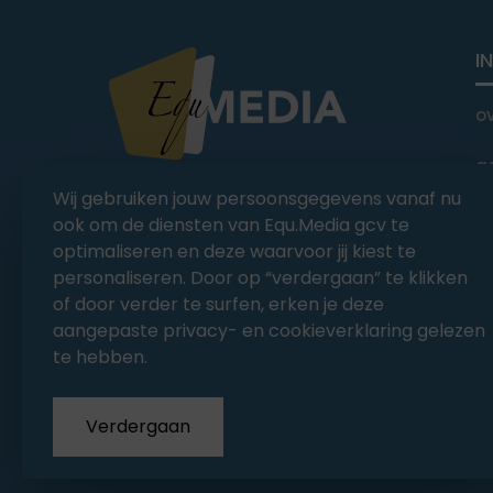
I
o
a
You Ride it We Write it,
Wij gebruiken jouw persoonsgegevens vanaf nu
Equestrian news
C
ook om de diensten van Equ.Media gcv te
optimaliseren en deze waarvoor jij kiest te
personaliseren. Door op “verdergaan” te klikken
of door verder te surfen, erken je deze
aangepaste privacy- en cookieverklaring gelezen
te hebben.
Verdergaan
Copyrights 2026
EQU.MEDIA BV
. All Rights Rese