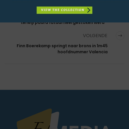
VORIGE
Franse amazone bewusteloos achtergelaten
terwijl paard fataal neergestoken werd
VOLGENDE
Finn Boerekamp springt naar brons in 1m45
hoofdnummer Valencia