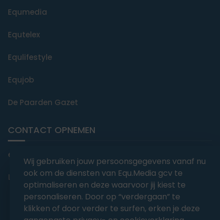
Equmedia
Equtelex
Equlifestyle
Equjob
De Paarden Gazet
CONTACT OPNEMEN
editorial@equmedia.be
Wij gebruiken jouw persoonsgegevens vanaf nu
ook om de diensten van Equ.Media gcv te
Langendamdreef 22 9880 Aalter België
optimaliseren en deze waarvoor jij kiest te
personaliseren. Door op “verdergaan” te
klikken of door verder te surfen, erken je deze