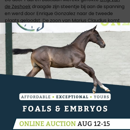
de Zeshoek
draagde zijn steentje bij aan de spanning
en werd door Enrique Gonzalez naar de tweede
plaats geloodst. De zoon van Marius Claudius komt
uit dezelfde stam als de befaamde Eldorado van de
Zeshoek.Met bijna anderhalve seconde verschil kon
het duo niet tippen aan Matthew Sampson. De Brit
haalde de winst binnen op de rug van de 9-jarige
King Lepantino, een KWPN'er van Arezzo VDL. De top
drie werd afgewerkt door Kendra Claricia Brinkop en
Enrico de La Pomme (Vigo d'Arsouilles).
Resultaten
PAARDEN:
KING LEPANTINO
,
ORIGI VAN DE ZESHOEK
,
ENRICO
DE LA POMME
,
A.S DAMASCENE
,
KANTIBES
CATEGORIËN:
SPRINGEN
,
INTERNATIONAAL