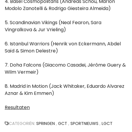
4. Basel Cosmopolitans (Andreas Schou, Marlon
Modolo Zanotelli & Rodrigo Giesteira Almeida)
5. Scandinavian Vikings (Neal Fearon, Sara
Vingralkova & Jur Vrieling)
6. Istanbul Warriors (Henrik von Eckermann, Abdel
Saïd & Simon Delestre)
7. Doha Falcons (Giacomo Casadei, Jérôme Guery &
Wilm Vermeir)
8. Madrid in Motion (Jack Whitaker, Eduardo Alvarez
Aznar & Kim Emmen)
Resultaten
CATEGORIËN:
SPRINGEN
,
GCT
,
SPORTNIEUWS
,
LGCT