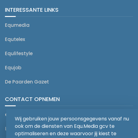
INTERESSANTE LINKS
Equmedia
Equtelex
Equlifestyle
Equjob
De Paarden Gazet
CONTACT OPNEMEN
editorial@equmedia.be
Wij gebruiken jouw persoonsgegevens vanaf nu
ook om de diensten van Equ.Media gcv te
Langendamdreef 22 9880 Aalter België
optimaliseren en deze waarvoor jij kiest te