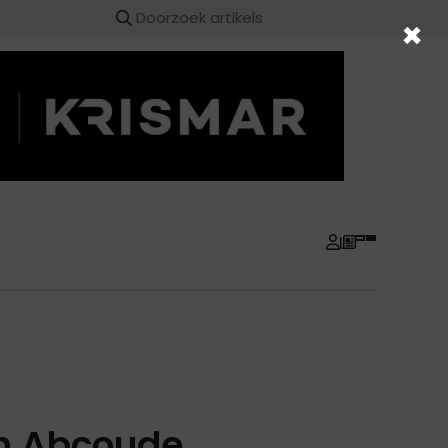
×
in Abcoude