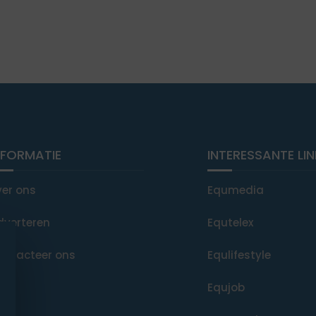
NFORMATIE
INTERESSANTE LI
ver ons
Equmedia
dverteren
Equtelex
ontacteer ons
Equlifestyle
Equjob