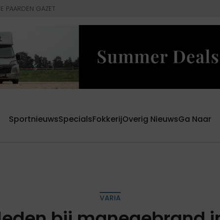
E PAARDEN GAZET
Sportnieuws
Specials
Fokkerij
Overig Nieuws
Ga Naar
VARIA
leden bij manegebrand 