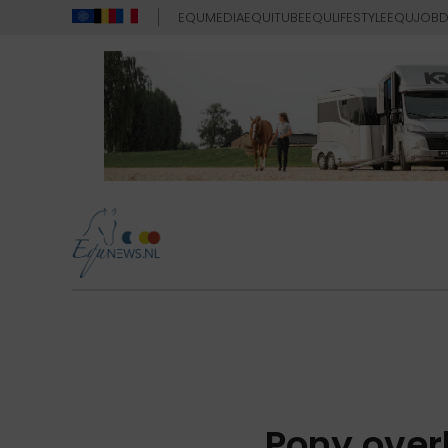
EQUMEDIA
EQUITUBE
EQULIFESTYLE
EQUJOB
D
Pony over