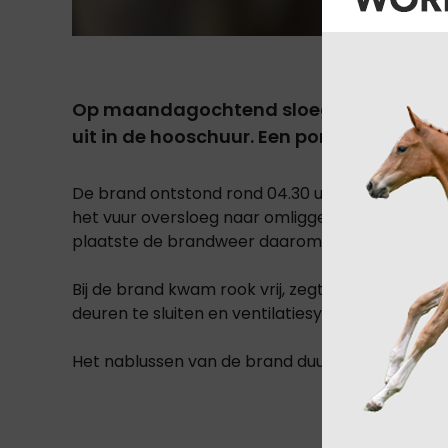
Op maandagochtend sloeg er op een ma
uit in de hooschuur. Een pony heeft de br
De brand ontstond rond 04.30 uur. Brandweerli
het vuur oversloeg naar omliggende gebouwen
plaatste de brandweer daarom een waterkano
Bij de brand kwam rook vrij, zegt de Veiligheid
deuren te sluiten en ventilatiesystemen uit te s
Het nablussen van de brand duurde uren.