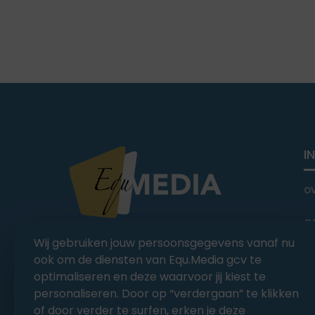
I
o
a
You Ride it We Write it,
Wij gebruiken jouw persoonsgegevens vanaf nu
Equestrian news
C
ook om de diensten van Equ.Media gcv te
optimaliseren en deze waarvoor jij kiest te
personaliseren. Door op “verdergaan” te klikken
of door verder te surfen, erken je deze