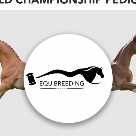
nege aan de Oude Dijk in Abcoude, brand
and niet overleefd.
eden zetten alles op alles om te voorkomen dat
. Tussen de schuur en de andere gebouwen
n.
sregio Utrecht. Mensen kregen het advies ramen en
chakelen.