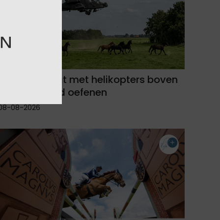
Defensie gaat met helikopters boven
Het Hogeland oefenen
08-08-2026