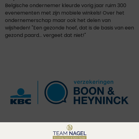
Belgische ondernemer kleurde vorig jaar ruim 300
evenementen met zijn mobiele winkels! Over het
ondernemerschap maar ook het delen van
wijsheden! "Een gezonde hoef, dat is de basis van een
gezond paard... vergeet dat niet!"