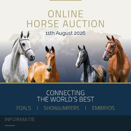
You Ride it We Write it, Equestrian news
INFORMATIE