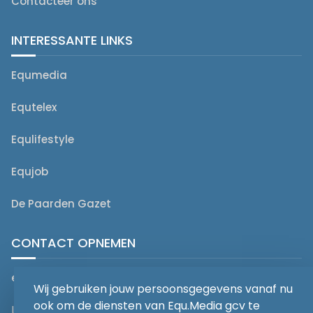
Contacteer ons
INTERESSANTE LINKS
Equmedia
Equtelex
Equlifestyle
Equjob
De Paarden Gazet
CONTACT OPNEMEN
editorial@equmedia.be
Wij gebruiken jouw persoonsgegevens vanaf nu
ook om de diensten van Equ.Media gcv te
Langendamdreef 22 9880 Aalter België