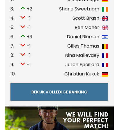
3.
+2
Shane Sweetnam
4.
-1
Scott Brash
5.
-1
Ben Maher
6.
+3
Daniel Bluman
7.
-1
Gilles Thomas
8.
-1
Nina Mallevaey
9.
-1
Julien Epaillard
10.
Christian Kukuk
BEKIJK VOLLEDIGE RANKING