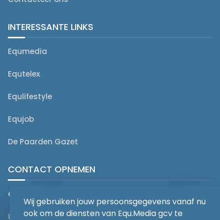
INTERESSANTE LINKS
Equmedia
Equtelex
Equlifestyle
Equjob
De Paarden Gazet
CONTACT OPNEMEN
editorial@equmedia.be
Wij gebruiken jouw persoonsgegevens vanaf nu
ook om de diensten van Equ.Media gcv te
Langendamdreef 22 9880 Aalter België