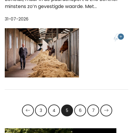
minstens zo’n gevestigde waarde. Met...
31-07-2026
3
4
5
6
7