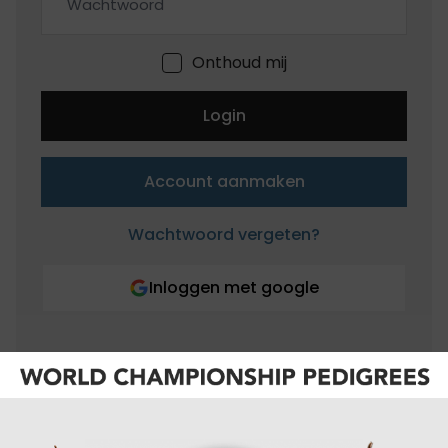
Onthoud mij
Login
Account aanmaken
Wachtwoord vergeten?
Inloggen met google