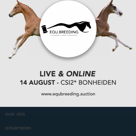
You Ride it We Write it, Equestrian news
INFORMATIE
over ons
adverteren