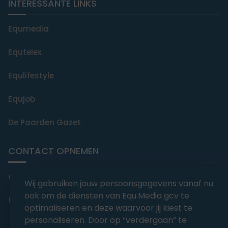
INTERESSANTE LINKS
Equmedia
Equtelex
Equlifestyle
Equjob
De Paarden Gazet
CONTACT OPNEMEN
editorial@equmedia.be
Wij gebruiken jouw persoonsgegevens vanaf nu
ook om de diensten van Equ.Media gcv te
Langendamdreef 22 9880 Aalter België
optimaliseren en deze waarvoor jij kiest te
personaliseren. Door op “verdergaan” te