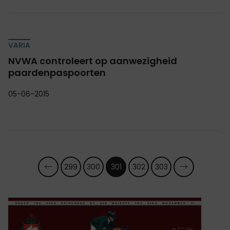
VARIA
NVWA controleert op aanwezigheid
paardenpaspoorten
05-06-2015
299
300
301
302
303