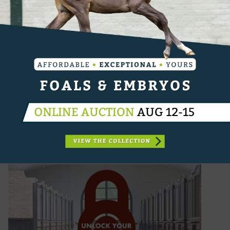
4.
-1
Scott Brash
5.
-1
Ben Maher
6.
+3
Daniel Bluman
7.
-1
Gilles Thomas
8.
-1
Nina Mallevaey
9.
-1
Julien Epaillard
10.
Christian Kukuk
BEKIJK VOLLEDIGE RANKING