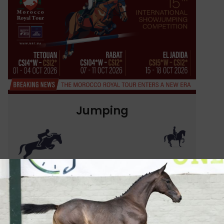
Jumping
1.
Kent Farrington
2.
Richard Vogel
3.
+2
Shane Sweetnam