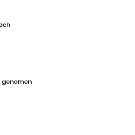
ach
ag genomen