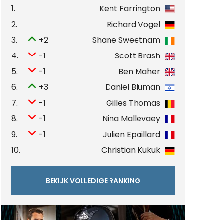
1.
Kent Farrington
2.
Richard Vogel
3.
+2
Shane Sweetnam
4.
-1
Scott Brash
5.
-1
Ben Maher
6.
+3
Daniel Bluman
7.
-1
Gilles Thomas
8.
-1
Nina Mallevaey
9.
-1
Julien Epaillard
10.
Christian Kukuk
BEKIJK VOLLEDIGE RANKING