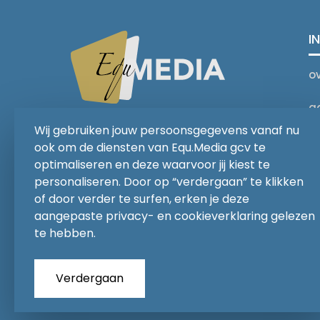
I
o
a
You Ride it We Write it,
Wij gebruiken jouw persoonsgegevens vanaf nu
Equestrian news
C
ook om de diensten van Equ.Media gcv te
optimaliseren en deze waarvoor jij kiest te
personaliseren. Door op “verdergaan” te klikken
of door verder te surfen, erken je deze
aangepaste privacy- en cookieverklaring gelezen
te hebben.
Verdergaan
Copyrights 2026
EQU.MEDIA BV
. All Rights Rese