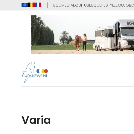
EQUMEDIA
EQUITUBE
EQULIFESTYLE
EQUJOB
D
Varia