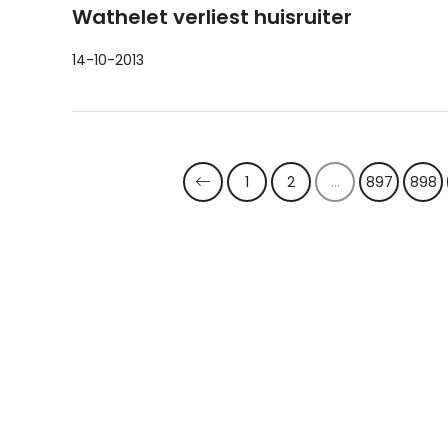
Wathelet verliest huisruiter
14-10-2013
1
2
...
897
898