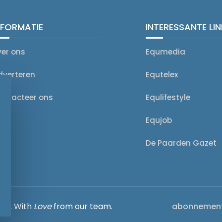
NFORMATIE
INTERESSANTE LI
ver ons
Equmedia
dverteren
Equtelex
ontacteer ons
Equlifestyle
Equjob
De Paarden Gazet
rved. With
Love
from our team.
abonnemen