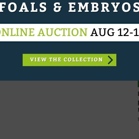
ik van hem vraag"
in Zweden. Ik was daar een paar jaar jury/testruiter
 verkochten we hem aan onze klant Luisa Bahrs uit
it nu bij haar vader in de zaak en is gestopt met
k maar wat erin zit en of je wil verkopen of niet’”,