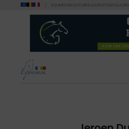
EQUMEDIA
EQUITUBE
EQULIFESTYLE
EQUJOB
D
Jeroen Du