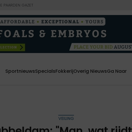
E PAARDEN GAZET
Sportnieuws
Specials
Fokkerij
Overig Nieuws
Ga Naar
VEILING
bbeldam: "Man, wat rijdt