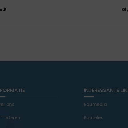
nd!
Ol
NFORMATIE
INTERESSANTE LI
ver ons
Equmedia
dverteren
Equtelex