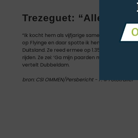
Trezeguet: “Alles wat 
“Ik kocht hem als vijfjarige samen met Annelies 
op Flyinge en daar spotte ik hem. Als zesjarige
Duitsland. Ze reed ermee op 1.35m niveau, maar z
rijden. Ze zei: ‘Ga mijn paarden maar rijden en kij
vertelt Dubbeldam.
bron: CSI OMMEN/Persbericht - F. © Fototrailer