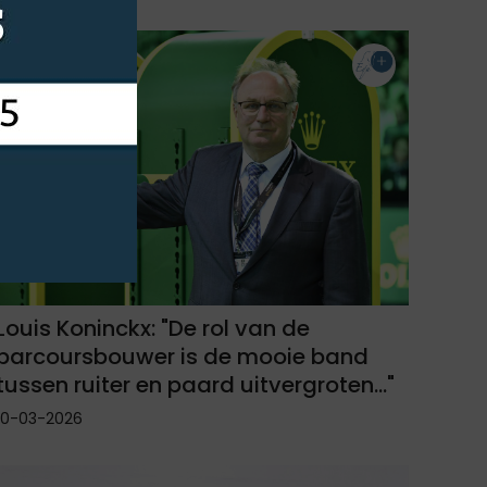
Louis Koninckx: "De rol van de
parcoursbouwer is de mooie band
tussen ruiter en paard uitvergroten..."
10-03-2026