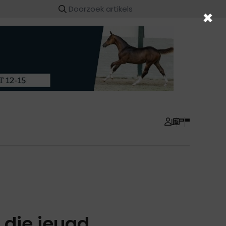
×
 die jeugd