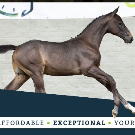
n het me lastig”, lacht Jeroen Dubbeldam,
te komen van Bas Moerings.
n dit 1.50m springen en kwamen er 20 terug voor
rdig. Het is moeilijk voor de parcoursbouwer om er
en Dubbeldam. “Kijk maar naar de landenwedstrijd in
rover springen. Of de landenwedstrijd van
cht een dikke proef. Wat moet een
ook geen optie. Er zijn tegenwoordig heel veel
pringen. Dat zie je hier in Ommen ook.”