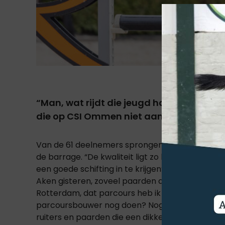
“Man, wat rijdt die jeugd hard. Ze make
die op CSI Ommen niet aan de tijd wist 
Van de 61 deelnemers sprongen er 24 foutloos i
de barrage. “De kwaliteit ligt zo hoog tegenwoo
een goede schifting in te krijgen”, vertelt Jero
Aken gisteren, zoveel paarden die er foutloos e
Rotterdam, dat parcours heb ik nog gelopen. E
parcoursbouwer nog doen? Nog hoger bouwen is 
ruiters en paarden die een dikke proef kunnen s