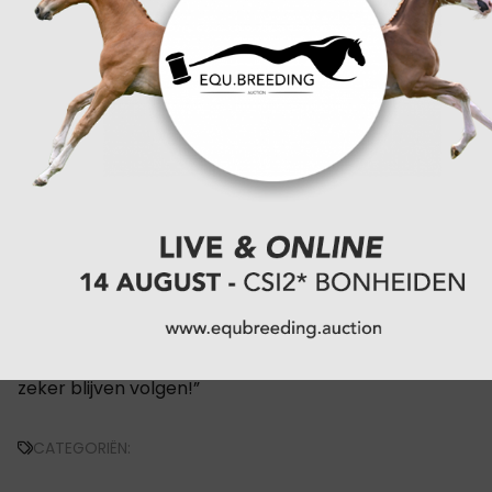
De Nederlandse invloed in Zweden is relatief groot: “Er z
kennis bij het stamboek maar ze maken heel goed en 
gebruik van kennis van buitenaf. Van bij voorbeeld Han
of Rob Ehrens. En ze zetten Nederlandse testruiters zo
Hans-Peter Minderhoud, Emmelie Scholtens, Theo Han
Dave Maarse of Mathijs van Asten in. Of ze hebben de 
van de Pavo Cup overgenomen zoals we die in 1995 g
hebben. Het is allesbehalve een gesloten mentaliteit d
Het gaat om open discussies en het mooie is dat met d
uitkomsten ook werkelijk iets gedaan wordt. Mijn werk z
nu op, ik ga het zeker missen. Ik was er minimaal een 
per jaar voor de keuringen, en daarnaast nog enkele k
om jonge paarden te keuren, workshops bij te wonen, e
Het is een fantastische tijd geweest en ik zal het stam
zeker blijven volgen!”
CATEGORIËN: