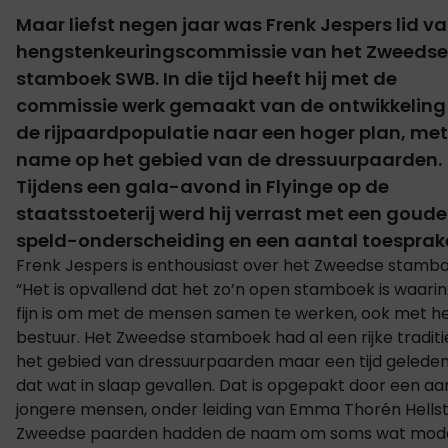
Maar liefst negen jaar was Frenk Jespers lid v
hengstenkeuringscommissie van het Zweedse
stamboek SWB. In die tijd heeft hij met de
commissie werk gemaakt van de ontwikkeling
de rijpaardpopulatie naar een hoger plan, met
name op het gebied van de dressuurpaarden.
Tijdens een gala-avond in Flyinge op de
staatsstoeterij werd hij verrast met een goud
speld-onderscheiding en een aantal toesprak
Frenk Jespers is enthousiast over het Zweedse stambo
“Het is opvallend dat het zo’n open stamboek is waarin
fijn is om met de mensen samen te werken, ook met h
bestuur. Het Zweedse stamboek had al een rijke traditi
het gebied van dressuurpaarden maar een tijd gelede
dat wat in slaap gevallen. Dat is opgepakt door een aa
jongere mensen, onder leiding van Emma Thorén Hellst
Zweedse paarden hadden de naam om soms wat mod