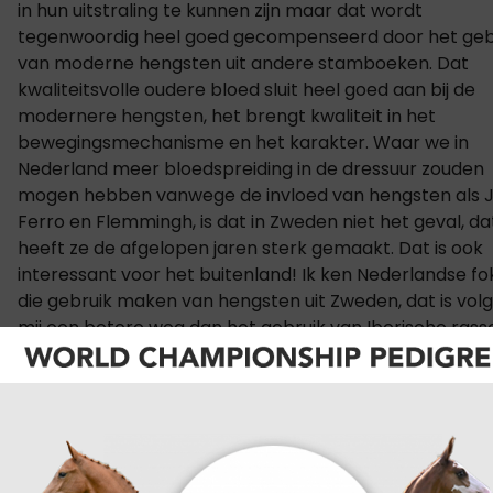
in hun uitstraling te kunnen zijn maar dat wordt
tegenwoordig heel goed gecompenseerd door het geb
van moderne hengsten uit andere stamboeken. Dat
kwaliteitsvolle oudere bloed sluit heel goed aan bij de
modernere hengsten, het brengt kwaliteit in het
bewegingsmechanisme en het karakter. Waar we in
Nederland meer bloedspreiding in de dressuur zouden
mogen hebben vanwege de invloed van hengsten als J
Ferro en Flemmingh, is dat in Zweden niet het geval, da
heeft ze de afgelopen jaren sterk gemaakt. Dat is ook
interessant voor het buitenland! Ik ken Nederlandse fo
die gebruik maken van hengsten uit Zweden, dat is vol
mij een betere weg dan het gebruik van Iberische rasse
[caption id="attachment_164075" align="alignnone"
width="481"]
vrnl Frenk Jespers, Pieter Kersten, Mikael Nolin en Em
Thorén Hellsten[/caption]
In de hengstenkeuringscommissie onder leiding van Kr
Olsen zaten naast Frenk ook Pieter Kersten en Mikael N