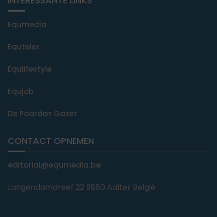
INTERESSANTE LINKS
Equmedia
Equtelex
Equlifestyle
Equjob
De Paarden Gazet
CONTACT OPNEMEN
editorial@equmedia.be
Langendamdreef 22 9880 Aalter België