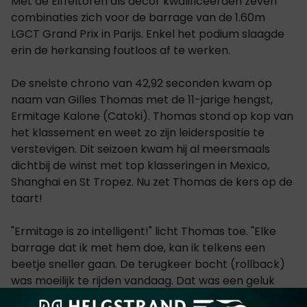
Met de Eiffeltoren als decor kwalificeerden zeven
combinaties zich voor de barrage van de 1.60m
LGCT Grand Prix in Parijs. Enkel het podium slaagde
erin de herkansing foutloos af te werken.
De snelste chrono van 42,92 seconden kwam op
naam van Gilles Thomas met de 11-jarige hengst,
Ermitage Kalone (Catoki). Thomas stond op kop van
het klassement en weet zo zijn leiderspositie te
verstevigen. Dit seizoen kwam hij al meersmaals
dichtbij de winst met top klasseringen in Mexico,
Shanghai en St Tropez. Nu zet Thomas de kers op de
taart!
"Ermitage is zo intelligent!" licht Thomas toe. "Elke
barrage dat ik met hem doe, kan ik telkens een
beetje sneller gaan. De terugkeer bocht (rollback)
was moeilijk te rijden vandaag. Dat was een geluk
met Ermitage, want zijn voorbeen is uitermate goed.