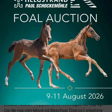
Ik kan dus kort op de sprong komen. Het gevoel was
zo goed! Hoe dichter ik bij de sprong kwam, hoe
meer hij zich liet merken!"
"Vandaag is het echt hoe erg aan het denken was
over mijn leiderspositie. Die band om mijn
rechterarm heeft me echt gemotiveerd om er voor
te gaan. Dus vandaag reed ik echt voor de winst!"
Het paar dook zo net geen twee seconden onder de
chrono van Lillie Keenan met de 15-jarige KWPN-ruin,
Fasther. Ook Denis Lynch noteerde een sterk
optreden! Samen met Mr Boombastic (Vigo Cece)
sprong Lynch foutloos naar de derde plaats.
Net buiten het podium strandde Katrin Eckermann
met Iron Dames Cydello (Cascadello) op de vierde
plaats. Nicola Philippaerts vervolledigde de top vijf.
Op de rug van Moya vd Bisschop (Darco) plaatste