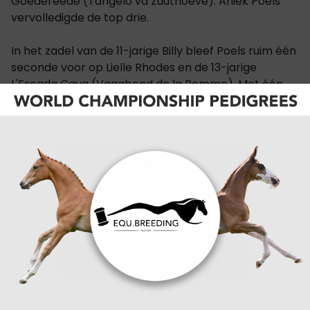
Goedereede (Tangelo vd Zuuthoeve). Aniek Poels
vervolledigde de top drie.
In het zadel van de 11-jarige Billy bleef Poels ruim één
seconde voor op Lielle Rhodes en de 13-jarige
L'Escada Cava (Vagabond de la Pomme). Met één
springfout vervolledigde Beau Vandousselaere de
top vijf in het zadel van de 10-jarige Olympic van de
Sterhoeve (Dieu Merci van T&L).
Eerder won Ibrahim Bisharat de 1.35m rubriek
. Bisharat en Coolio bleven net geen drie seconden
voor op Lielle Rhodes met de negenjarige Claus van
de Helle (Colman). Liesbeth Hanssens vervolledigde
de top drie met onder het zadel, Kasatchok van de
Solheide (Stakkato).
Alle uitslagen