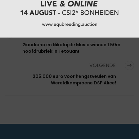
CATEGORIËN:
NATIONAAL
,
SPRINGEN
VORIGE
Gaudiano en Nikolaj de Music winnen 1.50m
hoofdrubriek in Tetouan!
VOLGENDE
205.000 euro voor hengstveulen van
Wereldkampioene DSP Alice!