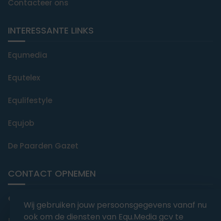
Contacteer ons
INTERESSANTE LINKS
Equmedia
Equtelex
Equlifestyle
Equjob
De Paarden Gazet
CONTACT OPNEMEN
editorial@equmedia.be
Wij gebruiken jouw persoonsgegevens vanaf nu
ook om de diensten van Equ.Media gcv te
Langendamdreef 22 9880 Aalter België