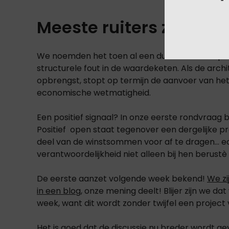
Meeste ruiters zijn pro!
We noemden het toen al een duurzaamheidspro
structurele fout in de waardeketen. Als de arch
opbrengst, stopt op termijn de aanvoer van het 
economische wetmatigheid.
Een positief signaal? In onze eerste rondvraag bi
Positief open staat tegenover een dergelijke p
deel van de winstsommen voor af te dragen... ec
verantwoordelijkheid niet alleen bij hen berustè
De eerste aanzet volgende week bekend!
We zi
in een blog,
onze mening deelt! Blijer zijn we d
week, want dit wordt zonder twijfel een project 
Het is goed dat de discussie nu breder wordt ge