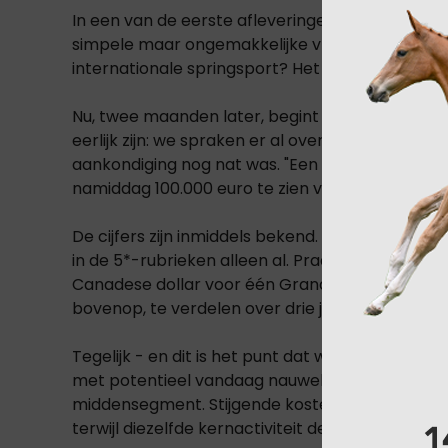
In een van de eerste afleveringen van de EQUTA
simpele maar ongemakkelijke vraag: wie betaalt 
internationale springsport? Het antwoord was e
Nu, twee maanden later, begint dezelfde discuss
eerlijk zijn: we spraken er al over toen de ink
aankondiging nog nat was. "Een fokker betaalt e
namiddag 100.000 euro te zien verdienen. Dat is
De cijfers zijn inmiddels bekend. 86 CSI5*-conco
in de 5*-rubrieken alleen al. Praag: 6,5 miljoen i
Canadese dollar voor één Grand Prix. En daar ko
bovenop, te verdelen over drie jaar, te beginnen
Tegelijk - en dit is het punt dat wij in de EQU
met potentieel vandaag nauwelijks verkopen. O
middensegment. Stijgende kosten. Fokkers die str
terwijl diezelfde kernactiviteit de absolute voo