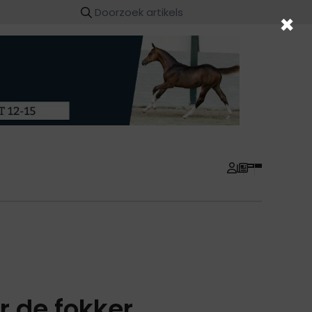
×
 de fokker...