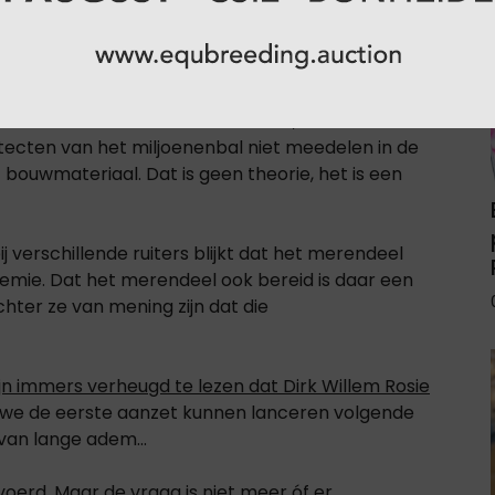
bleem. Geen emotionele kwestie, maar een
itecten van het miljoenenbal niet meedelen in de
bouwmateriaal. Dat is geen theorie, het is een
j verschillende ruiters blijkt dat het merendeel
remie. Dat het merendeel ook bereid is daar een
hter ze van mening zijn dat die
jn immers verheugd te lezen dat Dirk Willem Rosie
at we de eerste aanzet kunnen lanceren volgende
van lange adem...
voerd. Maar de vraag is niet meer óf er