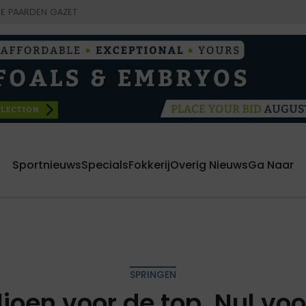
E PAARDEN GAZET
Sportnieuws
Specials
Fokkerij
Overig Nieuws
Ga Naar
SPRINGEN
joen voor de top. Nul voor