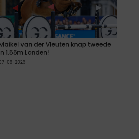
Maikel van der Vleuten knap tweede
in 1.55m Londen!
07-08-2026