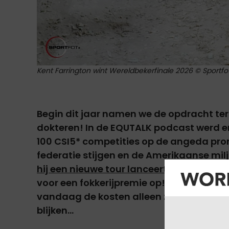
Kent Farrington wint Wereldbekerfinale 2026 © Sportfo
Begin dit jaar namen we de opdracht ter
dokteren
! In de EQUTALK podcast werd e
100 CSI5* competities op de angeda pron
federatie stijgen en de Amerikaanse mil
hij een nieuwe tour lanceert met 100 milj
voor een fokkerijpremie op! Niet omwill
vandaag de kosten alleen zien stijgen e
blijken...