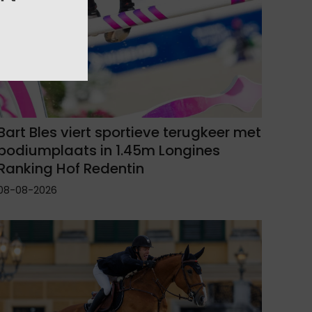
Bart Bles viert sportieve terugkeer met
podiumplaats in 1.45m Longines
Ranking Hof Redentin
08-08-2026