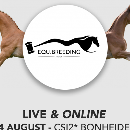
LK Business Podcast dit seizoen stelden we een
eigenlijk de rekening voor het miljoenenbal in de
ven simpel als ongemakkelijk: de fokker.
ie ook elders te leven. Terecht. Maar laten we
t van McCourts Premier Jumping League-
en kaartje om zijn intellectueel eigendom op een
 geen model. Dat is een paradox."
ursen in 2025. Minimaal 50 miljoen euro prijzengeld
n één weekend. Aken: 3,9 miljoen. Calgary: 5 miljoen
mt McCourts extra 100 miljoen dollar per jaar
 in 2027.
TALK al maanden maken - kunnen fokkers hun veulens
veraanbod. Stagnerende prijzen op het
uctureel verlies draaien op hun kernactiviteit,
rwaarde is voor alles wat erboven staat.