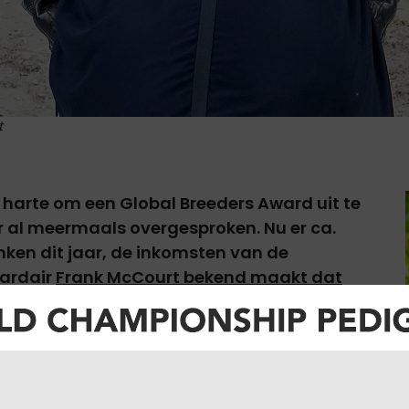
t
 harte om een Global Breeders Award uit te
r al meermaals overgesproken. Nu er ca.
ken dit jaar, de inkomsten van de
jardair
Frank McCourt bekend maakt dat
oen prijzengeld
dringt zich de noodzaak
e van afgunst, maar omdat fokkers
n de prijzen van veulens gedevalueerd