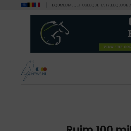
EQUMEDIA
EQUITUBE
EQULIFESTYLE
EQUJOB
D
Ruim 100 mil