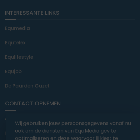
INTERESSANTE LINKS
Equmedia
Equtelex
Equlifestyle
Equjob
De Paarden Gazet
CONTACT OPNEMEN
editorial@equmedia.be
Wij gebruiken jouw persoonsgegevens vanaf nu
ook om de diensten van Equ.Media gcv te
Langendamdreef 22 9880 Aalter België
optimaliseren en deze waarvoor jij kiest te