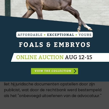
Procedurele Valstrik?
De verdediging van Lamaze, aangevoerd door
publicist Pascal Renauldon, houdt vol dat de ruiter
het slachtoffer is van een "procedurele valstrik." Zij
stellen dat Lamaze geen advocaat kon betalen voor
zijn bedrijven (zoals Torrey Pines Stables) omdat de
rechtbank zijn tegoeden in 2023 had bevroren.
De rechter wees dit argument echter van de hand
en stelde dat Lamaze ruim tien maanden de tijd had
om juridische bijstand te zoeken. In plaats daarvan
liet hij juridische documenten opstellen door zijn
publicist, wat door de rechtbank werd bestempeld
als het "onbevoegd uitoefenen van de advocatuur."