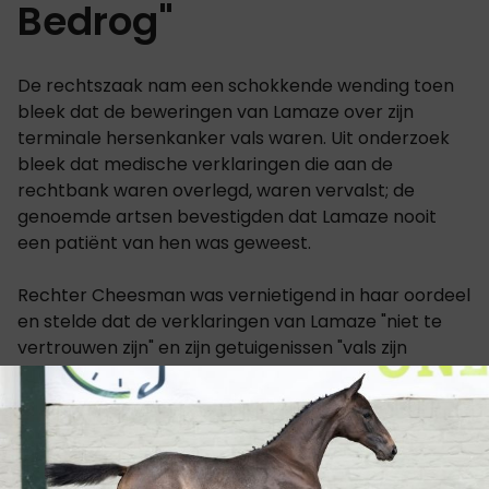
Bedrog"
De rechtszaak nam een schokkende wending toen
bleek dat de beweringen van Lamaze over zijn
terminale hersenkanker vals waren. Uit onderzoek
bleek dat medische verklaringen die aan de
rechtbank waren overlegd, waren vervalst; de
genoemde artsen bevestigden dat Lamaze nooit
een patiënt van hen was geweest.
Rechter Cheesman was vernietigend in haar oordeel
en stelde dat de verklaringen van Lamaze "niet te
vertrouwen zijn" en zijn getuigenissen "vals zijn
gebleken." De rechtbank merkte bovendien op dat
Lamaze een cruciale hoorzitting in november
opzettelijk aan zich voorbij liet gaan om in plaats
daarvan te gaan paardrijden.