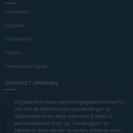
Equmedia
Equtelex
Equlifestyle
Equjob
De Paarden Gazet
CONTACT OPNEMEN
editorial@equmedia.be
Wij gebruiken jouw persoonsgegevens vanaf nu
ook om de diensten van Equ.Media gcv te
Langendamdreef 22 9880 Aalter België
optimaliseren en deze waarvoor jij kiest te
personaliseren. Door op “verdergaan” te
klikken of door verder te surfen, erken je deze