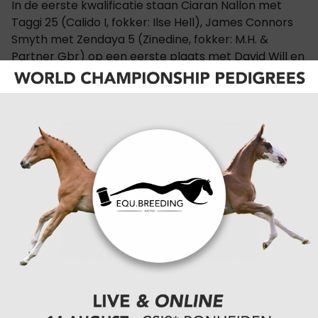
In de eerste kwalificatie staan Ciaran Nallon met
Taggi 25 (Calido I, fokker: Ilse Hell), James Connors
Smyth met Zendaya 5 (Zinedine, fokker: M.H. &
Partner Gbr) op een eerste plaats met David Will en
Arezzo Gold (Arezzo VDL).
De tweede plaats wordt gedeeld door Master of
Paradise Z (Manchester van 't Paradijs, fokker: Alina
Hinzmann), Lisa Maria Titel met C-Love GA (Catch,
fokker: Gina Adenauer) en Laurens Houben met
Complication-M (Casco Bravo, fokker: Christoph
Mevenkamp).
volledige uitslag
CATEGORIËN:
SPRINGEN
,
INTERNATIONAAL
,
YOUNGSTERS