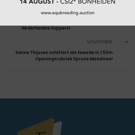
VORIGE
50 jaar Spruce Meadows ... 130 paarden
goedgekeurd voor de start! Inclusief de
Nederlandse toppers!
VOLGENDE
Sanne Thijssen schittert als tweede in 1.50m
Openingsrubriek Spruce Meadows!