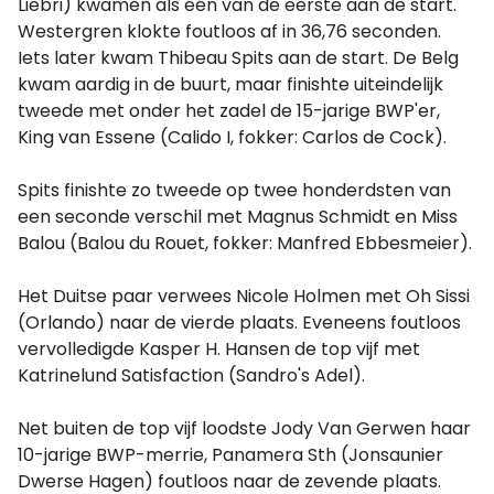
Liebri) kwamen als één van de eerste aan de start.
Westergren klokte foutloos af in 36,76 seconden.
Iets later kwam Thibeau Spits aan de start. De Belg
kwam aardig in de buurt, maar finishte uiteindelijk
tweede met onder het zadel de 15-jarige BWP'er,
King van Essene (Calido I, fokker: Carlos de Cock).
Spits finishte zo tweede op twee honderdsten van
een seconde verschil met Magnus Schmidt en Miss
Balou (Balou du Rouet, fokker: Manfred Ebbesmeier).
Het Duitse paar verwees Nicole Holmen met Oh Sissi
(Orlando) naar de vierde plaats. Eveneens foutloos
vervolledigde Kasper H. Hansen de top vijf met
Katrinelund Satisfaction (Sandro's Adel).
Net buiten de top vijf loodste Jody Van Gerwen haar
10-jarige BWP-merrie, Panamera Sth (Jonsaunier
Dwerse Hagen) foutloos naar de zevende plaats.