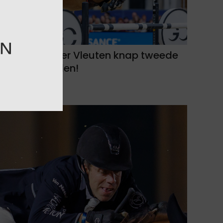
Maikel van der Vleuten knap tweede
in 1.55m Londen!
07-08-2026