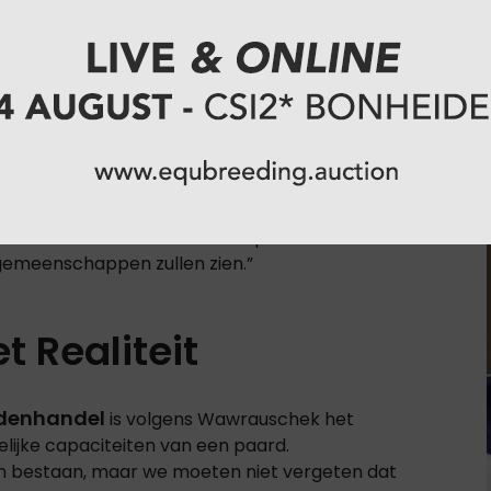
lfde zal blijven, benadrukt Wawrauschek dat de
rt en de markt zijn altijd dynamisch, ze zullen zich
en in de VAE en Azië staan nog in de
et huidige marktimago sterk zullen beïnvloeden.”
 gecentreerd in West-Europa en bleven paarden
tinenten. Naarmate de sport groeit in de Verenigde
nzen oversteken. Er is enorm potentieel in die
rgemeenschappen zullen zien.”
 Realiteit
denhandel
is volgens Wawrauschek het
lijke capaciteiten van een paard.
den bestaan, maar we moeten niet vergeten dat