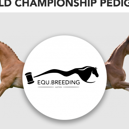
Jens Wawrauschek
een sterke reputatie
ekend om het verbinden van getalenteerde
et ervaring opgedaan in topstallen in
nationale paardensportmarkt
, legt
precisie en langdurige partnerschappen
eelt hij hoe de
sportpaardenhandel
is
.
rk veranderd,” begint Wawrauschek. “Kleine
jl de grote evenementen aan uitstraling winnen.
al ver ontwikkeld zijn, in plaats van exemplaren
ste gevallen wensen ze direct te concurreren en
ervaren paarden
klanten zoeken nu naar
, eerder
rden.”
ereldmarkt