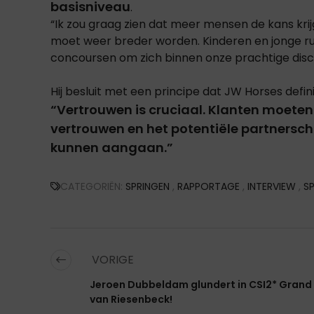
basisniveau
.
“Ik zou graag zien dat meer mensen de kans krij
moet weer breder worden. Kinderen en jonge r
concoursen om zich binnen onze prachtige disci
Hij besluit met een principe dat JW Horses defini
“Vertrouwen is cruciaal. Klanten moete
vertrouwen en het potentiële partnersch
kunnen aangaan.”
CATEGORIËN:
SPRINGEN
,
RAPPORTAGE
,
INTERVIEW
,
SP
VORIGE
Jeroen Dubbeldam glundert in CSI2* Grand 
van Riesenbeck!