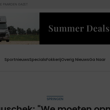
E PAARDEN GAZET
Sportnieuws
Specials
Fokkerij
Overig Nieuws
Ga Naar
SPRINGEN
uschek: "We moeten opn