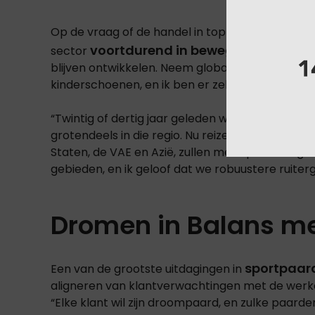
Op de vraag of de handel in top-paarden hetze
voortdurend in beweging
sector
is. “De spo
blijven ontwikkelen. Neem globalisatie: de markt
kinderschoenen, en ik ben er zeker van dat ze h
“Twintig of dertig jaar geleden was de handel
grotendeels in die regio. Nu reizen ze over con
Staten, de VAE en Azië, zullen meer paarden gre
gebieden, en ik geloof dat we robuustere ruite
Dromen in Balans met
sportpaar
Een van de grootste uitdagingen in
aligneren van klantverwachtingen met de werke
“Elke klant wil zijn droompaard, en zulke paar