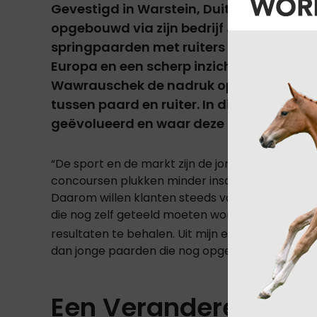
Gevestigd in Warstein, Duitsland, heeft
opgebouwd via zijn bedrijf
JW Horses
, b
springpaarden
met ruiters wereldwijd. M
Europa en een scherp inzicht in de
inter
Wawrauschek de nadruk op eerlijkheid, 
tussen paard en ruiter. In dit interview d
geëvolueerd en waar deze naartoe gaat
“De sport en de markt zijn de jongste jaren ste
concoursen plukken minder inschrijvingen, terwi
Daarom willen klanten steeds vaker paarden die 
die nog zelf geteeld moeten worden. In de mee
resultaten te behalen. Uit mijn ervaring blijkt: 
dan jonge paarden die nog opgeleid moeten wo
Een Veranderende W