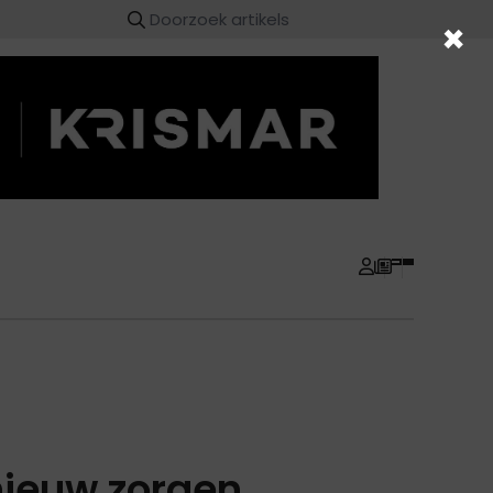
×
ieuw zorgen