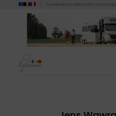
EQUMEDIA
EQUITUBE
EQULIFESTYLE
EQUJOB
D
Jens Wawra