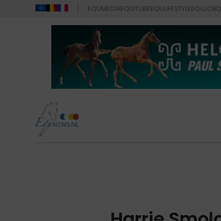
EQUMEDIA
EQUITUBE
EQULIFESTYLE
EQUJOB
D
Harrie Smold