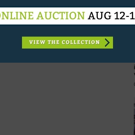
lders maar liefst 20-maal op het podium. Dit is
RL) die maar liefst 39 maal een podiumplaats
gen voor Steve Guerdat (SUI) die 34 keer de top