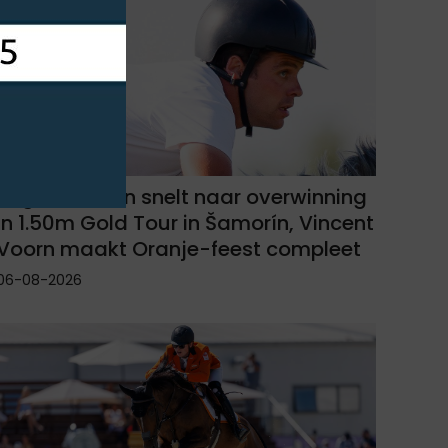
Rogier Linssen snelt naar overwinning
in 1.50m Gold Tour in Šamorín, Vincent
Voorn maakt Oranje-feest compleet
06-08-2026