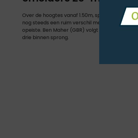
Over de hoogtes vanaf 1.50m, sprong Harrie Smo
nog steeds een ruim verschil met Conor Swail (I
opeiste. Ben Maher (GBR) volgt met 36 plaatsin
drie binnen sprong.