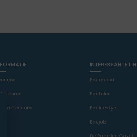
NFORMATIE
INTERESSANTE LI
ver ons
Equmedia
dverteren
Equtelex
ontacteer ons
Equlifestyle
Equjob
De Paarden Gazet