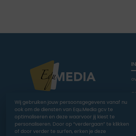
I
o
a
You Ride it We Write it,
Wij gebruiken jouw persoonsgegevens vanaf nu
Equestrian news
C
ook om de diensten van Equ.Media gcv te
optimaliseren en deze waarvoor jij kiest te
personaliseren. Door op “verdergaan” te klikken
of door verder te surfen, erken je deze