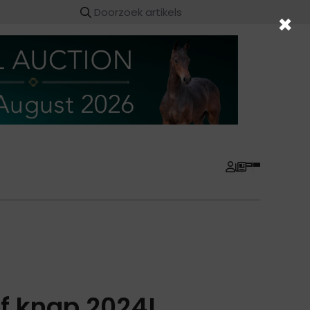
×
ef knap 2024!