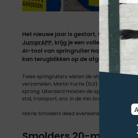
Het nieuwe jaar is gestart, tijd om even k
JumprAPP
,
krijg je een volledig overzich
AI-tool van springruiter Nayel Nassar le
kan terugblikken op de afgelopen 365 dag
Twee springruiters wisten de afgelopen 365 da
verzamelen. Martin Fuchs (SUI) won 2.104.469 eu
sprong. Uiteraard moeten de springruiters daar
stal, transport, enz. in de min brengen.
Harrie Smolders deed eveneens goede zaken. Smo
Smolders 20-maal op 