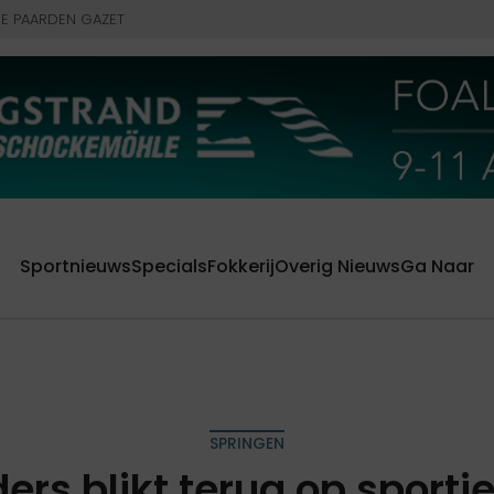
E PAARDEN GAZET
Sportnieuws
Specials
Fokkerij
Overig Nieuws
Ga Naar
SPRINGEN
ers blikt terug op sporti