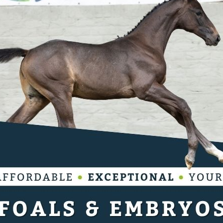
ort terug te blikken op 2024... Dankzij
t van de laatste resultaten en prestaties. De
ert ons zo dat Martin Fuchs heel tevreden
en ...
gen ruim 2.000.000 euro in winstsommen te
ro terwijl Max Kühner (AUT) 2.045.224 euro bijeen
 nog belastingen, kosten voor het runnen van de
lders sprong € 1.125.029 bijeen.
het podium