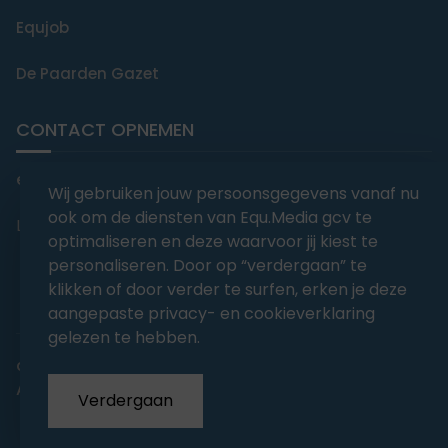
Equjob
De Paarden Gazet
CONTACT OPNEMEN
editorial@equmedia.be
Wij gebruiken jouw persoonsgegevens vanaf nu
ook om de diensten van Equ.Media gcv te
Langendamdreef 22 9880 Aalter België
optimaliseren en deze waarvoor jij kiest te
personaliseren. Door op “verdergaan” te
klikken of door verder te surfen, erken je deze
aangepaste privacy- en cookieverklaring
gelezen te hebben.
abonnementsvoorwaarden
Privacy
Algemene voorwaarden
Verdergaan
Copyrights 2026
EQU.MEDIA BV
. All Rights Reserved.
With
Love
from our team.