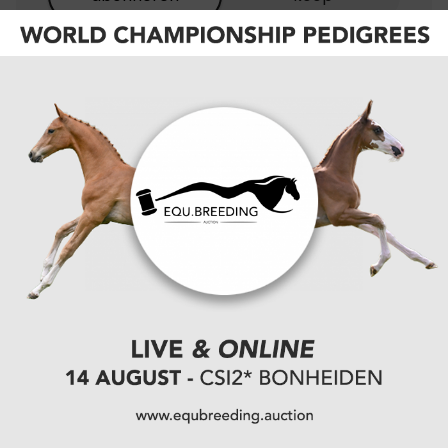
EQU+
BEST
EQU+ / de Paarden
gazet
VALUE
de Paarden gazet
€5,50/
maand
OF
€55,00/
jaar
Onbeperkt toegang tot alle digitale content
van equnews
Onbeperkt toegang tot de trainingen van