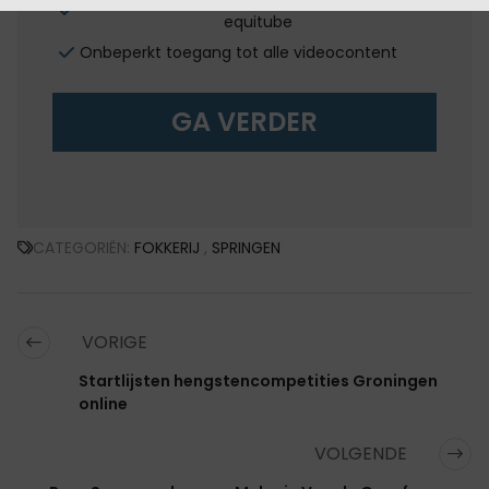
equitube
Onbeperkt toegang tot alle videocontent
GA VERDER
CATEGORIËN:
FOKKERIJ
,
SPRINGEN
VORIGE
Startlijsten hengstencompetities Groningen
online
VOLGENDE