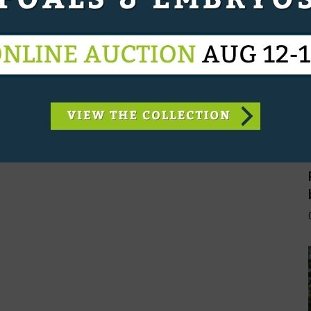
khouder naar de vierde plaats in het 1.40m.
diamo Z, fokker: P.H.M Strijbos). Het paar werd
arige Kyra (F One USA). Ook in deze rubriek
mer met de 11-jarige Beetlejuice (Baloubet du