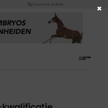
×
-kwalificatie