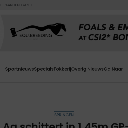
E PAARDEN GAZET
Sportnieuws
Specials
Fokkerij
Overig Nieuws
Ga Naar
SPRINGEN
Aa schittert in 1.45m GP