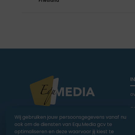
Friesland
I
o
a
You Ride it We Write it,
Wij gebruiken jouw persoonsgegevens vanaf nu
Equestrian news
C
ook om de diensten van Equ.Media gcv te
optimaliseren en deze waarvoor jij kiest te