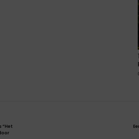
s “Het
Ee
door