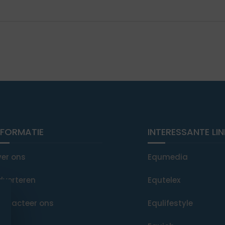
NFORMATIE
INTERESSANTE LI
ver ons
Equmedia
dverteren
Equtelex
ontacteer ons
Equlifestyle