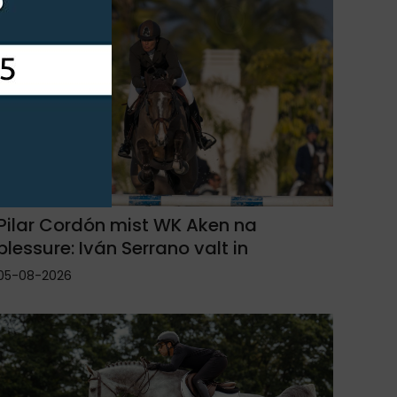
Pilar Cordón mist WK Aken na
blessure: Iván Serrano valt in
05-08-2026