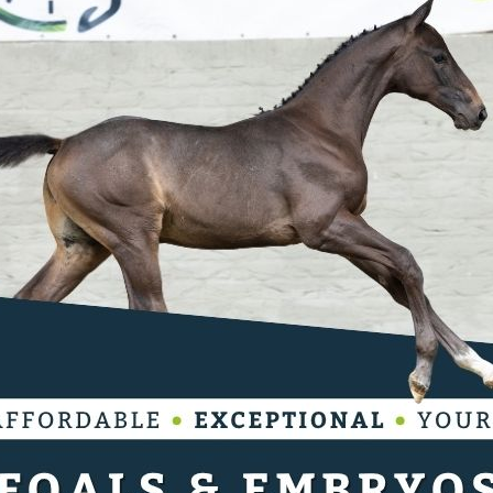
valreep diende Bas van der Aa, voor eigen
ch te dulden. Niet minder dan 21
 1.45m barrage in Kronenberg. Als laatste
p-Goedeking met Sanella 6 (Solid Gold Z)
e 37 seconden chrono en verwees zo Bas van der
 plaats. Op een derde plaats volgde Christian
aiquiri (Catoo).
ouder in 1.40m