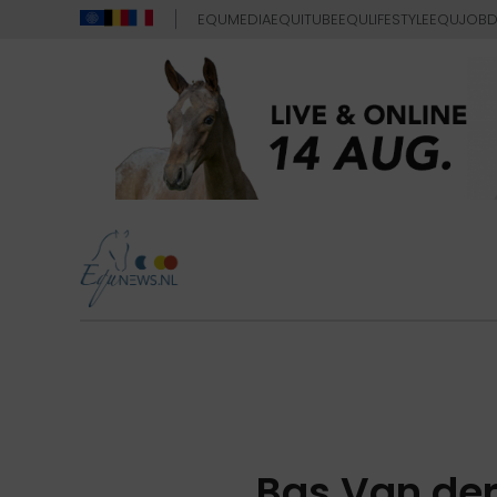
EQUMEDIA
EQUITUBE
EQULIFESTYLE
EQUJOB
D
Bas Van der 