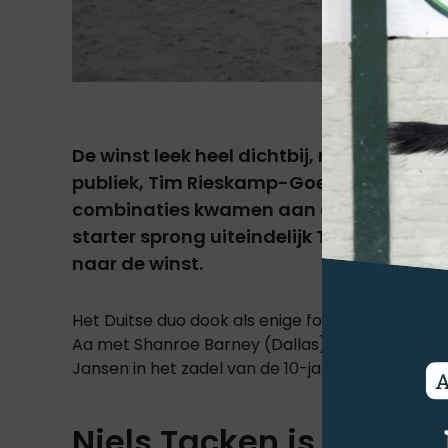
De winst leek heel dichtbij, maar op de 
publiek, Tim Rieskamp-Goedeking voor zi
combinaties kwamen aan de start van de
starter sprong uiteindelijk Tim Rieskam
naar de winst.
Het Duitse duo dook als enige foutloos onder d
Aa met Shanroe Barney (Dallas) naar de tweede
Jansen in het zadel van de 10-jarige Stenvangs D
Niels Tacken is sterkh