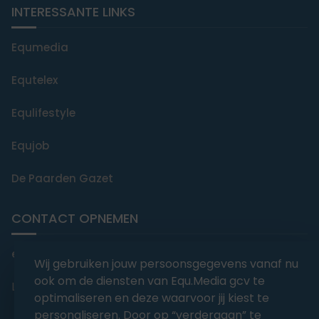
INTERESSANTE LINKS
Equmedia
Equtelex
Equlifestyle
Equjob
De Paarden Gazet
CONTACT OPNEMEN
editorial@equmedia.be
Wij gebruiken jouw persoonsgegevens vanaf nu
ook om de diensten van Equ.Media gcv te
Langendamdreef 22 9880 Aalter België
optimaliseren en deze waarvoor jij kiest te
personaliseren. Door op “verdergaan” te