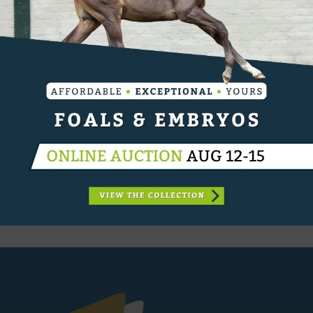
VORIGE
Jeroen Dubbeldam bundelt krachten met Rolex
VOLGENDE
Kevin Beerse moet nog tandje bijschakelen op
zonnig CSI Twente