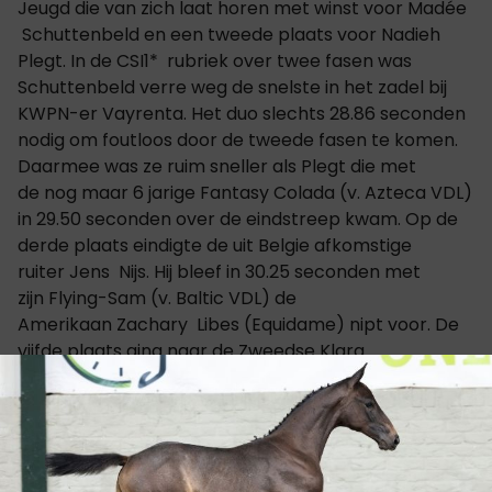
Jeugd die van zich laat horen met winst voor Madée
Schuttenbeld en een tweede plaats voor Nadieh
Plegt. In de CSI1* rubriek over twee fasen was
Schuttenbeld verre weg de snelste in het zadel bij
KWPN-er Vayrenta. Het duo slechts 28.86 seconden
nodig om foutloos door de tweede fasen te komen.
Daarmee was ze ruim sneller als Plegt die met
de nog maar 6 jarige Fantasy Colada (v. Azteca VDL)
in 29.50 seconden over de eindstreep kwam. Op de
derde plaats eindigte de uit Belgie afkomstige
ruiter Jens Nijs. Hij bleef in 30.25 seconden met
zijn Flying-Sam (v. Baltic VDL) de
Amerikaan Zachary Libes (Equidame) nipt voor. De
vijfde plaats ging naar de Zweedse Klara
Hammarström en Gertjev/h
Scheefkasteel (v. Moujik De Sohan).
Kijk hier voor
alle resultaten.
CATEGORIËN:
INTERNATIONAAL