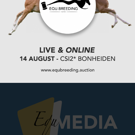
Winnaar Grote Prijs van Aken gaat met
wedstrijdpensioen
VOLGENDE
Jeroen Dubbeldam bundelt krachten met Rolex