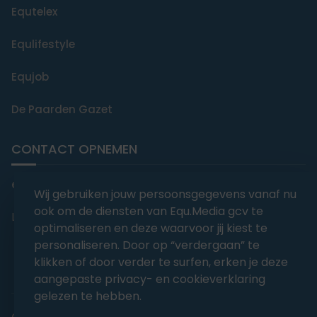
Equtelex
Equlifestyle
Equjob
De Paarden Gazet
CONTACT OPNEMEN
editorial@equmedia.be
Wij gebruiken jouw persoonsgegevens vanaf nu
ook om de diensten van Equ.Media gcv te
Langendamdreef 22 9880 Aalter België
optimaliseren en deze waarvoor jij kiest te
personaliseren. Door op “verdergaan” te
klikken of door verder te surfen, erken je deze
aangepaste privacy- en cookieverklaring
gelezen te hebben.
abonnementsvoorwaarden
Privacy