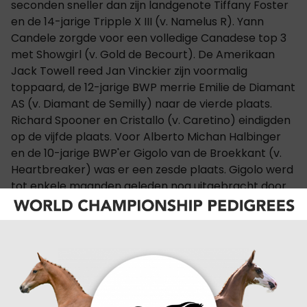
seconden sneller dan zijn landgenote Tiffany Foster
en de 14-jarige Tripple X III (v. Namelus R). Yann
Candele zorgde voor een volledige Canadese top 3
met Showgirl (v. Gold de Becourt). De Amerikaan
Jack Towell reed Jan Vinckier zijn voormalig
toppaard, de 12-jarige BWP merrie Emilie de Diamant
AS (v. Diamant de Semilly) naar de vierde plaats.
Richard Spooner en Cristallo (v. Caretino) eindigden
op de vijfde plaats. Voor Alberto Michan Halbinger
en de 10-jarige BWP'er Gigolo van de Broekkant (v.
Heartbreaker) was er een zesde plaats. Gigolo werd
tot enkele maanden geleden nog uitgebracht door
Joy Lammers.
CATEGORIËN:
INTERNATIONAAL
VORIGE