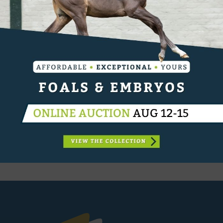
CATEGORIËN:
INTERNATIONAAL
VORIGE
Dubbeldam blijft aan de leiding in strijd om NK
VOLGENDE
Lisa Nooren blijft aan de leiding om NK