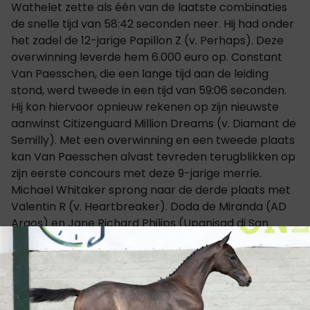
Wathelet zette als één van de laatste combinaties
de snelle tijd van 58:42 seconden neer. Hij had onder
het zadel de 12-jarige Papillon Z (v. Perhaps). Deze
overwinning leverde hem 6.000 euro op. Constant
Van Paesschen, die een lange tijd aan de leiding
stond, werd tweede in een tijd van 59:06 seconden.
Hij kon hiervoor opnieuw rekenen op zijn nieuwste
aanwinst Citizenguard Million Dreams (v. Diamant de
Semilly). Met een overwinning en een tweede plaats
kan Van Paesschen alvast tevreden terugblikken op
zijn eerste concours met deze 9-jarige merrie.
Michael Whitaker sprong naar de derde plaats met
Valentin R (v. Heartbreaker). Doda de Miranda (AD
Argos) en Jane Richard Philips (Upanisad di San
Patrignano) vervolledigden de top vijf. Joe Clee werd
hier
nog zesde met Fento Chin S. Klik
voor de uitslag.
[caption id="attachment_59610" align="alignleft"
width="300"] Gregory Wathelet[/caption]