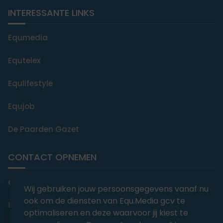
INTERESSANTE LINKS
Equmedia
Equtelex
Equlifestyle
Equjob
De Paarden Gazet
CONTACT OPNEMEN
editorial@equmedia.be
Wij gebruiken jouw persoonsgegevens vanaf nu
ook om de diensten van Equ.Media gcv te
Langendamdreef 22 9880 Aalter België
optimaliseren en deze waarvoor jij kiest te