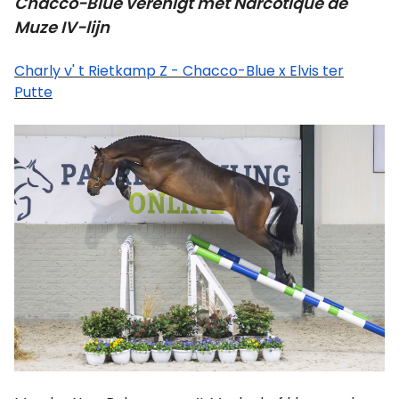
Chacco-Blue verenigt met Narcotique de
Muze IV-lijn
Charly v' t Rietkamp Z - Chacco-Blue x Elvis ter
Putte