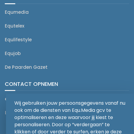
Equmedia
Equtelex
Equlifestyle
Equjob
De Paarden Gazet
CONTACT OPNEMEN
editorial@equmedia.be
Wij gebruiken jouw persoonsgegevens vanaf nu
ook om de diensten van Equ.Media gcv te
Langendamdreef 22 9880 Aalter België
optimaliseren en deze waarvoor jij kiest te
personaliseren. Door op “verdergaan” te
klikken of door verder te surfen, erken je deze