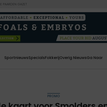
E PAARDEN GAZET
Sportnieuws
Specials
Fokkerij
Overig Nieuws
Ga Naar
PROMO
e kaart voor Smolders en 