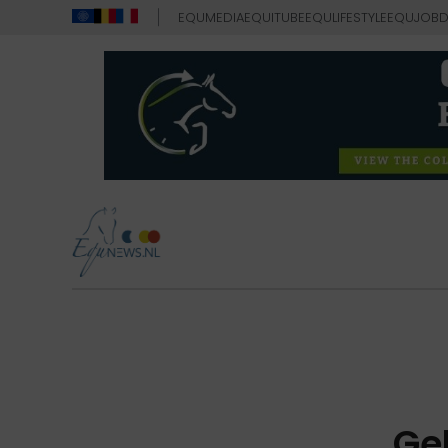
EQUMEDIA
EQUITUBE
EQULIFESTYLE
EQUJOB
D
Gel