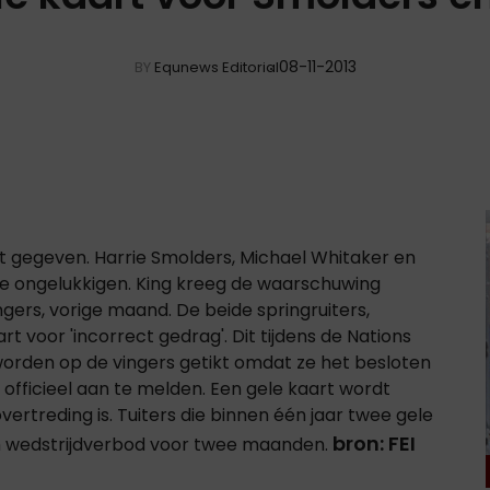
08-11-2013
BY
Equnews Editorial
rt gegeven. Harrie Smolders, Michael Whitaker en
e ongelukkigen. King kreeg de waarschuwing
Angers, vorige maand. De beide springruiters,
 voor 'incorrect gedrag'. Dit tijdens de Nations
worden op de vingers getikt omdat ze het besloten
 officieel aan te melden. Een gele kaart wordt
vertreding is. Tuiters die binnen één jaar twee gele
bron: FEI
h wedstrijdverbod voor twee maanden.