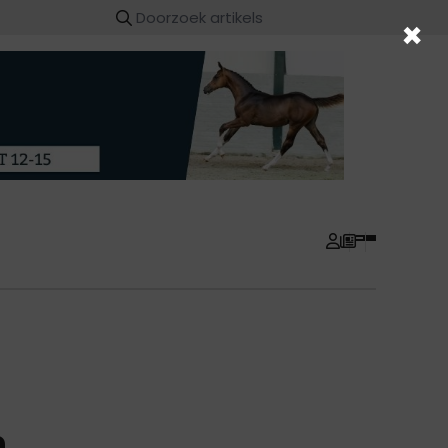
×
....