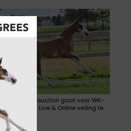
Equbreeding.auction gaat voor WK-
revelatie met Live & Online veiling te
Bonheiden!
06-08-2026