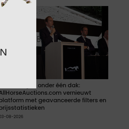
Alle veilingen onder één dak:
AllHorseAuctions.com vernieuwt
platform met geavanceerde filters en
prijsstatistieken
03-08-2026