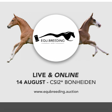
CATEGORIËN:
VARIA
VORIGE
Ansems en Van Asten springen naar top vijf
klassering in hoofdnummer Opglabbeek
VOLGENDE
Alternatieve kwalificaties voor World Cup finale