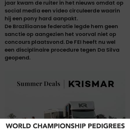
jaar kwam de ruiter in het nieuws omdat op
social media een video circuleerde waarin
hij een pony hard aanpakt.
De Braziliaanse federatie legde hem geen
sanctie op aangezien het voorval niet op
concours plaatsvond. De FEI heeft nu wel
een disciplinaire procedure tegen Da Silva
geopend.