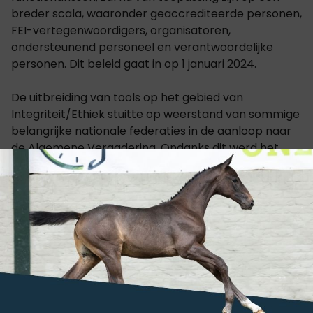
breder scala, waaronder geaccrediteerde personen,
FEI-vertegenwoordigers, organisatoren,
ondersteunend personeel en verantwoordelijke
personen. Dit beleid gaat in op 1 januari 2024.
De uitbreiding van tools op het gebied van
Integriteit/Ethiek stuitte op weerstand van sommige
belangrijke nationale federaties in de aanloop naar
de Algemene Vergadering. Ondanks dit werd het
voorstel gehandhaafd met 70 nationale federaties
voor, 14 tegen en twee onthoudingen.
Een gezamenlijke verklaring van Europese nationale
federaties uitte onenigheid met de beslissing van het
FEI-bestuur om beschermende maatregelen met
betrekking tot Russische en Wit-Russische atleten,
paarden en functionarissen op te heffen. De
verklaring benadrukte dat de situatie in Oekraïne