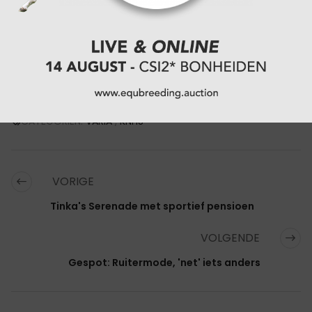
gecombineerde kin-,/neus- en/of keelriemen zijn
dan toegestaan. Alléén bitten en hoofdstellen die in
het springreglement zijn opgenomen zijn
toegestaan zijn. Een overzicht van de wijzigingen
is
als PDF beschikbaar
op de site van de KNHS.
CATEGORIËN:
VARIA
,
KNHS
VORIGE
Tinka's Serenade met sportief pensioen
VOLGENDE
Gespot: Ruitermode, 'net' iets anders