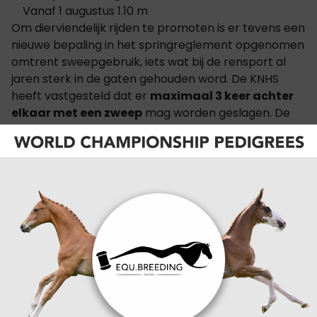
Vanaf 1 augustus 1.10 m
Om dierviendelijk rijden te promoten is er tevens een
nieuwe bepaling in het springreglement opgenomen
omtrent sweepgebruik, iets wat bij de rensport al
jaren sterk in de gaten gehouden word. De KNHS
heeft vastgesteld dat er
maximaal 3 keer achter
elkaar met een zweep
mag worden geslagen. De
zweep mag nooit bovenhands gebruikt worden en
mag ook niet gebruikt worden als de combinatie al is
uitgesloten. Omdat vele rubrieken steeds groten
worden is er gekozen om een verplichting op te
nemen die er voor zorgt dat
rubrieken bij meer dan
52 combinaties
worden opgesplitst
, met
uitzondering van rubrieken voor jonge paarden en
rubrieken klasse Z en hoger op categorie 1-
wedstrijden.
Per 1 april 2016 wordt de lijst met
toegestane bitten en neusriemen uitgebreid
. Er
mag dan bijvoorbeeld ook met een rechte pelham
worden gereden. Ook bepaalde hoofdstellen met