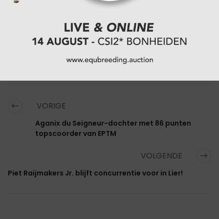
Bekijk hier het
programma
en de
resultaten
.
CATEGORIËN:
MENNEN
bron: Persbericht JIM
VORIGE
Aganix du Seigneur-dochter met 86 punten
topscoorder van EPTM
VOLGENDE
Piet Raijmakers Jr. blijft concurrentie voor in Lier!