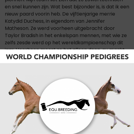
en snel kunnen zijn. Wat best bijzonder is, is dat ik een
nieuw paard voorin heb. De vijftienjarige merrie
Katydid Duchess, in eigendom van Jennifer
Matheson. Ze werd voorheen uitgebracht door
Taylor Bradish in het enkelspan mennen, met wie ze
zelfs zesde werd op het wereldkampioenschap dit
jaar. Voorheen moest ze het alleen doen, nu maakt
ze deel uit van een team. Ze leert snel en ik heb veel
vertrouwen in haar.”
Boyd Exell wist vorig jaar de wereldbekerkwalificatie
te winnen in Maastricht en is gebrand om dit kunstje
in 2024 te herhalen. “Hopelijk heb ik vanavond de
druk op kunnen voeren bij de anderen. Zij weten nu
wat ze moet doen om me bij te halen. Het belooft
spannend te worden. De sfeer zat er vanavond al
goed in. Het was superdruk en het lijkt wel of het
mennen in Maastricht elk jaar aan momentum wint.”