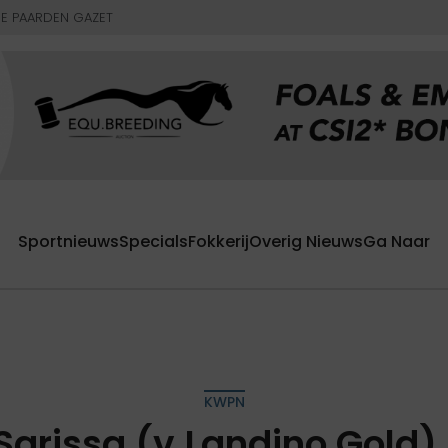
E PAARDEN GAZET
Sportnieuws
Specials
Fokkerij
Overig Nieuws
Ga Naar
KWPN
Sarissa (v.Landino Gold) p