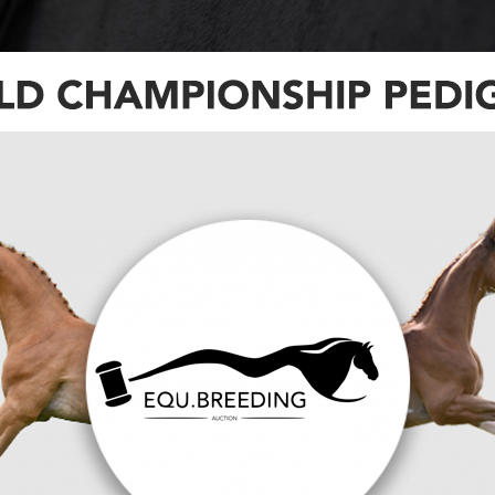
pringmerries deden op de goed bezochte
mpioenschap. Sarissa (v.Landino Gold)
Corlou PS uit Nila stb PROK van Impressive VDL)
andino Gold uit Clarissa elite EPTM-spr sport-spr
e uit Brucht) van Age Flapper uit Langezwaag.
ij wordt vandaag kampioen. Het is een goed
enredige bouw. Ze zou iets meer bespiering in de
keuring al positief op met haar lichtvoetige
eel balans heeft. Bij het springen maakte ze
isch vermogen, dat zijn waardevolle