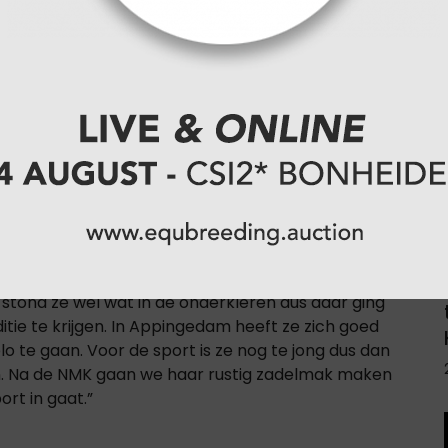
 wordt de goed gemodelleerde Silou EK
 die iets meer jeugd- en bloeduitstraling mocht
 op de stamboekkeuring, met veel afdruk en
nte springverrichting zien”, sprak Wim Versteeg.
ls veulen op de Starsale Auctions, eveneens in
Grand Slam VDL-dochter Kyra, waarmee hij op
ze verkocht aan Stal Hendrix en Willem Greve.
ijk onze aandacht. Het zijn wel twee verschillende
n Sarissa in maart uit de wei gehaald en naar
e keuring. Springen heeft ze altijd goed gedaan,
stond ze wel wat in de onderkleren dus daar ging
itie te krijgen. In Appingedam heeft ze zich goed
lo te gaan. Voor de sport is ze nog te jong dus dan
en. Na de NMK gaan we haar rustig zadelmak maken
rt in gaat.”