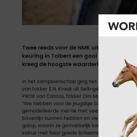
Twee reeds voor de NMK uitgenodigde s
keuring in Tolbert een gooi naar het ka
kreeg de hoogste waardering.
In het kampioenschap ging het tussen Silou EK (
van fokker E.N. Kraak uit Sellingen en Sarissa (L
PROK van Cantos, fokker Dini Markhorst-vd Veld
“We hebben voor de jeugdige Sarissa gekozen, z
gemodelleerde merrie met veel bloed en een ev
bovenlijn kunnen hebben en viel op de stamboek
galop, waarin ze gemakkelijk kan changeren en v
indruk met haar goede lichaamsgebruik en atlet