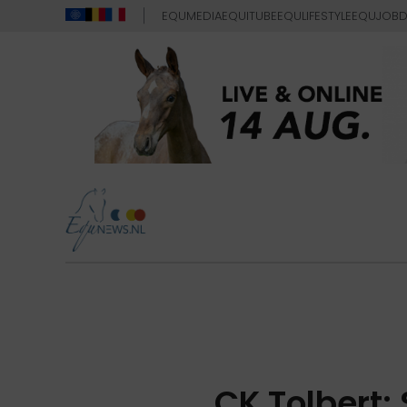
EQUMEDIA
EQUITUBE
EQULIFESTYLE
EQUJOB
D
CK Tolbert: 