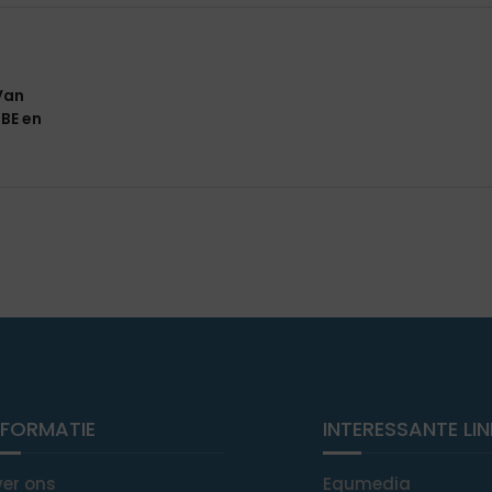
 Van
BE en
NFORMATIE
INTERESSANTE LI
ver ons
Equmedia