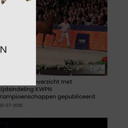
Programmaoverzicht met
tijdsindeling KWPN
Kampioenschappen gepubliceerd
23-07-2025