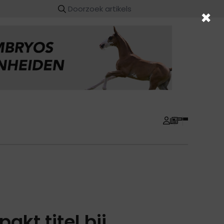
×
akt titel bij