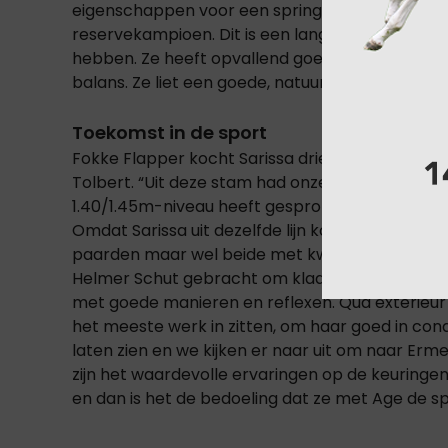
eigenschappen voor een springpaard. Daarmee
reservekampioen. Dit is een langgelijnde merrie
hebben. Ze heeft opvallend goed gegaloppeerd
balans. Ze liet een goede, natuurlijke en consta
Toekomst in de sport
Fokke Flapper kocht Sarissa drie jaar geleden a
Tolbert. “Uit deze stam had onze zoon Age de 
1.40/1.45m-niveau heeft gesprongen. Daarna is 
Omdat Sarissa uit dezelfde lijn komt, trok ze gel
paarden maar wel beide met kwaliteit. We hebbe
Helmer Schut gebracht om klaar te maken voor d
met goede manieren en reflexen. Qua exterieur 
het meeste werk in zitten, om haar goed in cond
laten zien en we kijken er naar uit om naar Erme
zijn het waardevolle ervaringen op de keuring
en dan is het de bedoeling dat ze met Age de spo