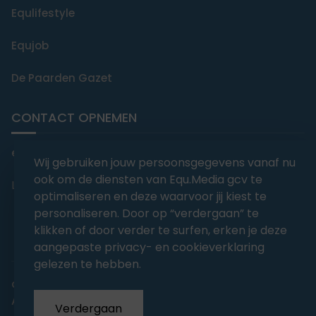
Equlifestyle
Equjob
De Paarden Gazet
CONTACT OPNEMEN
editorial@equmedia.be
Wij gebruiken jouw persoonsgegevens vanaf nu
ook om de diensten van Equ.Media gcv te
Langendamdreef 22 9880 Aalter België
optimaliseren en deze waarvoor jij kiest te
personaliseren. Door op “verdergaan” te
klikken of door verder te surfen, erken je deze
aangepaste privacy- en cookieverklaring
gelezen te hebben.
abonnementsvoorwaarden
Privacy
Algemene voorwaarden
Verdergaan