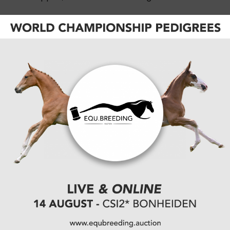
Houtzager blijft nuchter onder de consternatie
gedurende zijn proef. “Eerst wist ik niet wat er aan de
hand was. Toen ik zag dat er demonstranten
rondrenden in de piste, dacht ik: ‘Ik rijd gewoon door
en ik zie het wel’. Ik verschiet niet zo snel en gelukkig
bleef mijn paard onder de omstandigheden ook
goed zijn best doen. Verder wil ik er niet teveel
woorden aan kwijt.”
CATEGORIËN:
KAMPIOENSCHAPPEN
,
EK
,
RAPPORTAGE
,
INTERVIEW
,
SPRINGEN
VORIGE
Daan van Geel wint prachtige finale Outdoor
Tolbert