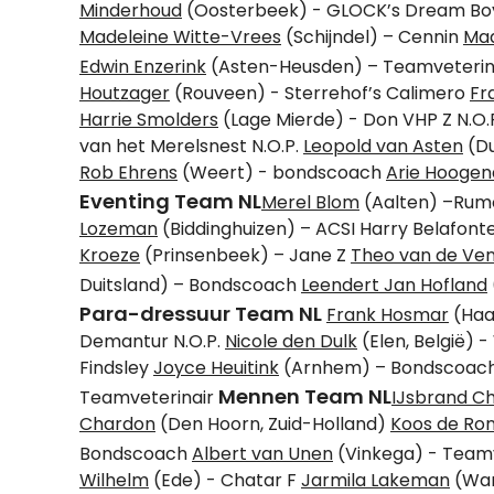
Minderhoud
(Oosterbeek) - GLOCK’s Dream Boy
Madeleine Witte-Vrees
(Schijndel) – Cennin
Maa
Edwin Enzerink
(Asten-Heusden) – Teamveterin
Houtzager
(Rouveen) - Sterrehof’s Calimero
Fr
Harrie Smolders
(Lage Mierde) - Don VHP Z N.O.
van het Merelsnest N.O.P.
Leopold van Asten
(Du
Rob Ehrens
(Weert) - bondscoach
Arie Hooge
Eventing Team NL
Merel Blom
(Aalten) –Rumo
Lozeman
(Biddinghuizen) – ACSI Harry Belafont
Kroeze
(Prinsenbeek) – Jane Z
Theo
van de
Ven
Duitsland) – Bondscoach
Leendert Jan
Hofland
Para-dressuur Team NL
Frank Hosmar
(Haar
Demantur N.O.P.
Nicole den Dulk
(Elen, België) -
Findsley
Joyce Heuitink
(Arnhem) – Bondscoac
Mennen Team NL
Teamveterinair
IJsbrand C
Chardon
(Den Hoorn, Zuid-Holland)
Koos de Ro
Bondscoach
Albert van Unen
(Vinkega) - Team
Wilhelm
(Ede) - Chatar F
Jarmila Lakeman
(Warn