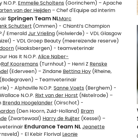
 N.O.P.
Emmelie Scholtens
(Gorinchem) – Apache
rten van der Heijden
– Chef d'Equipe ad interim
Springen Team NL
air
Marc
ank Schuttert
(Ommen) - Chianti’s Champion
P./ Emerald
Jur Vrieling
(Holwierde) - VDL Glasgow
izel) - VDL Groep Beauty (meereizende reserve)
ndoorn
(Haaksbergen) - teamveterinair
ur Has It N.O.P.
Alice Naber-
e
Raf Kooremans
(Turnhout) – Henri Z
Renske
del
(Ederveen) – Zindane
Bettina Hoy
(Rheine,
(Bodegraven) – Teamveterinair
le) - Alphaville N.O.P.
Sanne Voets
(Berghem) -
 Wallace N.O.P.
Rixt van der Horst
(Nistelrode) –
h
Brenda Hoogelander
(Oirschot) -
hardon
(Den Hoorn, Zuid-Holland)
Bram
nde
(Zwartewaal)
Harry de Ruijter
(Kessel) –
Endurance Team NL
veterinair
Jeanette
sveld) - El Kebir Florival
Leonie