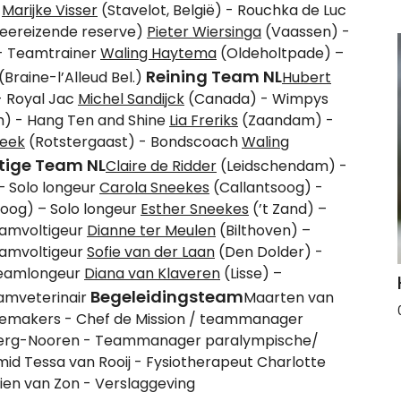
e
Marijke Visser
(Stavelot, België) - Rouchka de Luc
eereizende reserve)
Pieter Wiersinga
(Vaassen) -
 - Teamtrainer
Waling Haytema
(Oldeholtpade) –
Reining Team NL
raine-l’Alleud Bel.)
Hubert
 Royal Jac
Michel Sandijck
(Canada) - Wimpys
) - Hang Ten and Shine
Lia Freriks
(Zaandam) -
beek
(Rotstergaast) - Bondscoach
Waling
tige Team NL
Claire de Ridder
(Leidschendam) -
– Solo longeur
Carola Sneekes
(Callantsoog) -
oog) – Solo longeur
Esther Sneekes
(’t Zand) –
eamvoltigeur
Dianne ter Meulen
(Bilthoven) –
eamvoltigeur
Sofie van der Laan
(Den Dolder) -
Teamlongeur
Diana van Klaveren
(Lisse) –
Begeleidingsteam
amveterinair
Maarten van
gemakers - Chef de Mission / teammanager
nberg-Nooren - Teammanager paralympische/
mid Tessa van Rooij - Fysiotherapeut Charlotte
tien van Zon - Verslaggeving