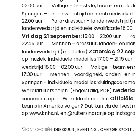
02:00 uur Voltige – freestyle, team- en solo, 
Springen – landenwedstrijd en eerste individue
22:00 uur Para-dressuur – landenwedstrijd (me
landenwedstrijd en individuele kwalificatie 18:0
Vrijdag 21 september:
15:00 – 22:00 uur Par
22:45 uur Mennen – dressuur, landen- en indiv
Zaterdag 22 sep
landenwedstrijd (medailles)
op muziek, individuele medailles 17:00 – 21:15
wedstrijd 18:00 – 02:00 uur Voltige - team en 
17:30 uur Mennen - vaardigheid, landen- en ind
Springen - individuele medailles Sluitingscerem
Nederl
Wereldruiterspelen
(Engelstalig, PDF)
Officiële
successen op de Wereldruiterspelen
teams in Amerika volgen? Dat kan via de lives
op
www.knhs.nl
, en @ruitersinoranje op Insta
CATEGORIËN:
DRESSUUR
,
EVENTING
,
OVERIGE SPORT