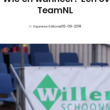
TeamNL
05-09-2018
BY
Equnews Editorial