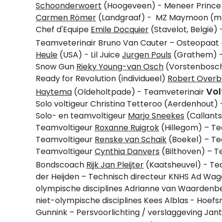
Schoonderwoert
(Hoogeveen) - Meneer Princ
Carmen Römer
(Landgraaf) - MZ Maymoon (m
Chef d'Equipe
Emile Docquier
(Stavelot, België)
Teamveterinair Bruno Van Cauter – Osteopaat (B
Heule
(USA) - Lil Juice
Jurgen Pouls
(Grathem) -
Snow Gun
Rieky Young-van Osch
(Vorstenbosch
Ready for Revolution (individueel)
Robert Over
Vol
Haytema
(Oldeholtpade) - Teamveterinair
Solo voltigeur Christina Tetteroo (Aerdenhout) 
Solo- en teamvoltigeur
Marjo Sneekes
(Callants
Teamvoltigeur
Roxanne Ruigrok
(Hillegom) – T
Teamvoltigeur
Renske van Schaik
(Boekel) – T
Teamvoltigeur
Cynthia Danvers
(Bilthoven) – 
Bondscoach
Rijk Jan Pleijter
(Kaatsheuvel) - Te
der Heijden – Technisch directeur KNHS Ad Wa
olympische disciplines Adrianne van Waarde
niet-olympische disciplines Kees Alblas - Hoefs
Gunnink – Persvoorlichting / verslaggeving Jan