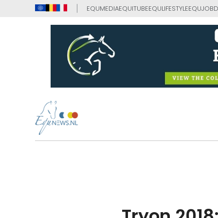
EQUMEDIA
EQUITUBE
EQULIFESTYLE
EQUJOB
D
Tryon 2018