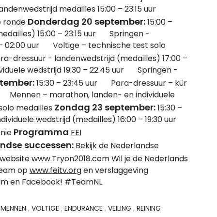
landenwedstrijd medailles 15:00 – 23:15 uur
Donderdag 20 september:
le ronde
15:00 –
dailles) 15:00 – 23:15 uur Springen -
0 – 02:00 uur Voltige – technische test solo
a-dressuur - landenwedstrijd (medailles) 17:00 –
iduele wedstrijd 19:30 – 22:45 uur Springen -
tember:
15:30 – 23:45 uur Para-dressuur – kür
 uur Mennen – marathon, landen- en individuele
Zondag 23 september:
solo medailles
15:30 –
ividuele wedstrijd (medailles) 16:00 – 19:30 uur
Programma
onie
FEI
andse successen
:
Bekijk de Nederlandse
website
www.Tryon2018.com
Wil je de Nederlands
tream op
www.feitv.org
en verslaggeving
gram en Facebook! #TeamNL
,
MENNEN
,
VOLTIGE
,
ENDURANCE
,
VEILING
,
REINING