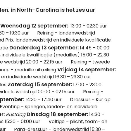
en, in North-Carolina is het zes uur
Woensdag 12 september:
e
13:00 – 02:30 uur
:30 – 19:30 uur Reining - landenwedstrijd
Prix, landenwedstrijd en individuele kwalificatie
Donderdag 13 september:
catie
14:45 – 00:00
dividuele kwalificatie (medailles) 15:00 – 22:30
e wedstrijd 20:00 – 22.15 uur Reining – tweede
Vrijdag 14 september:
e - medaille uitreiking
 en individuele wedstrijd 16:30 – 23:30 uur
Zaterdag 15 september:
lles
17:00 – 23:00
iduele wedstrijd 00:00 – 02:15 uur Reining -
eptember:
14:30 – 17:40 uur Dressuur – Kür op
Eventing – springen, landen- en individuele
r:
Dinsdag 18 september:
Rustdag
14:30 –
s 15:30 – 01:00 uur Voltige – plicht, team- en
 uur Para-dressuur - landenwedstrijd 15:30 –