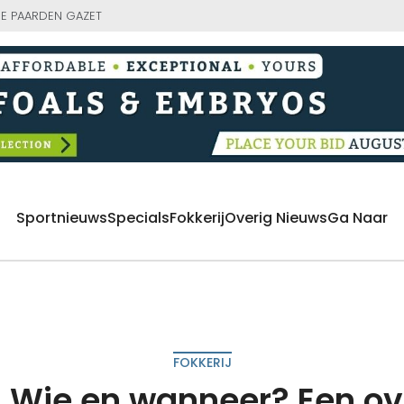
E PAARDEN GAZET
Sportnieuws
Specials
Fokkerij
Overig Nieuws
Ga Naar
FOKKERIJ
: Wie en wanneer? Een ov