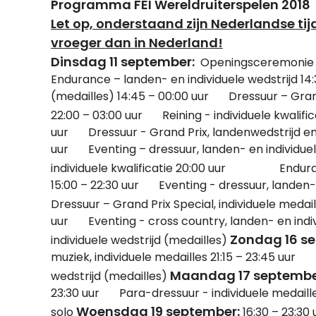
Programma FEI Wereldruiterspelen 2018
Let op, onderstaand zijn Nederlandse tijd
vroeger dan in Nederland!
Dinsdag 11 september:
Openingsceremoni
Endurance – landen- en individuele wedstrijd 14
(medailles) 14:45 – 00:00 uur Dressuur – Grand 
22:00 – 03:00 uur Reining - individuele kwalifi
uur Dressuur - Grand Prix, landenwedstrijd en in
uur Eventing – dressuur, landen- en individuel
individuele kwalificatie 20:00 uur Enduranc
15:00 – 22:30 uur Eventing - dressuur, landen-
Dressuur – Grand Prix Special, individuele medai
uur Eventing - cross country, landen- en indiv
Zondag 16 s
individuele wedstrijd (medailles)
muziek, individuele medailles 21:15 – 23:45 uur 
Maandag 17 septembe
wedstrijd (medailles)
23:30 uur Para-dressuur - individuele medaille
Woensdag 19 september:
solo
16:30 – 23:30